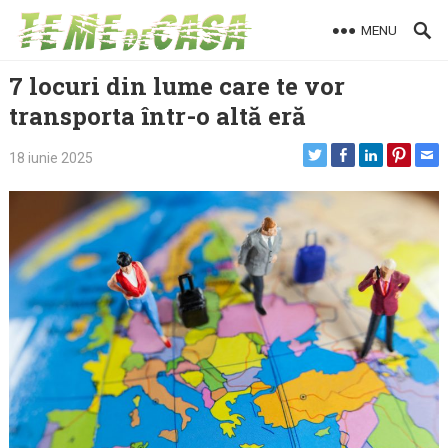
Skip
MENU
to
content
7 locuri din lume care te vor
transporta într-o altă eră
18 iunie 2025