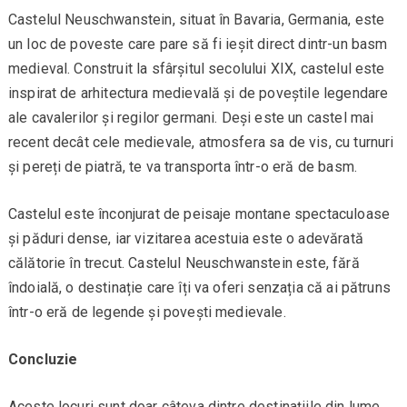
Castelul Neuschwanstein, situat în Bavaria, Germania, este
un loc de poveste care pare să fi ieșit direct dintr-un basm
medieval. Construit la sfârșitul secolului XIX, castelul este
inspirat de arhitectura medievală și de poveștile legendare
ale cavalerilor și regilor germani. Deși este un castel mai
recent decât cele medievale, atmosfera sa de vis, cu turnuri
și pereți de piatră, te va transporta într-o eră de basm.
Castelul este înconjurat de peisaje montane spectaculoase
și păduri dense, iar vizitarea acestuia este o adevărată
călătorie în trecut. Castelul Neuschwanstein este, fără
îndoială, o destinație care îți va oferi senzația că ai pătruns
într-o eră de legende și povești medievale.
Concluzie
Aceste locuri sunt doar câteva dintre destinațiile din lume