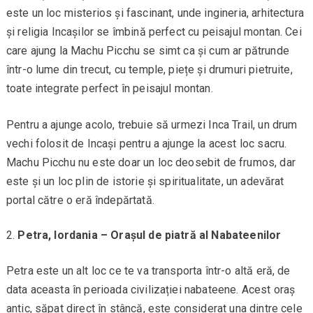
este un loc misterios și fascinant, unde ingineria, arhitectura
și religia Incașilor se îmbină perfect cu peisajul montan. Cei
care ajung la Machu Picchu se simt ca și cum ar pătrunde
într-o lume din trecut, cu temple, piețe și drumuri pietruite,
toate integrate perfect în peisajul montan.
Pentru a ajunge acolo, trebuie să urmezi Inca Trail, un drum
vechi folosit de Incași pentru a ajunge la acest loc sacru.
Machu Picchu nu este doar un loc deosebit de frumos, dar
este și un loc plin de istorie și spiritualitate, un adevărat
portal către o eră îndepărtată.
Petra, Iordania – Orașul de piatră al Nabateenilor
Petra este un alt loc ce te va transporta într-o altă eră, de
data aceasta în perioada civilizației nabateene. Acest oraș
antic, săpat direct în stâncă, este considerat una dintre cele