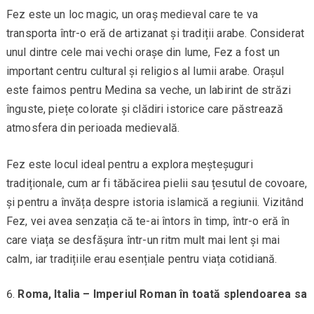
Fez este un loc magic, un oraș medieval care te va
transporta într-o eră de artizanat și tradiții arabe. Considerat
unul dintre cele mai vechi orașe din lume, Fez a fost un
important centru cultural și religios al lumii arabe. Orașul
este faimos pentru Medina sa veche, un labirint de străzi
înguste, piețe colorate și clădiri istorice care păstrează
atmosfera din perioada medievală.
Fez este locul ideal pentru a explora meșteșuguri
tradiționale, cum ar fi tăbăcirea pielii sau țesutul de covoare,
și pentru a învăța despre istoria islamică a regiunii. Vizitând
Fez, vei avea senzația că te-ai întors în timp, într-o eră în
care viața se desfășura într-un ritm mult mai lent și mai
calm, iar tradițiile erau esențiale pentru viața cotidiană.
Roma, Italia – Imperiul Roman în toată splendoarea sa