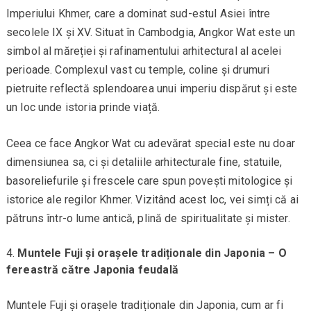
Imperiului Khmer, care a dominat sud-estul Asiei între
secolele IX și XV. Situat în Cambodgia, Angkor Wat este un
simbol al măreției și rafinamentului arhitectural al acelei
perioade. Complexul vast cu temple, coline și drumuri
pietruite reflectă splendoarea unui imperiu dispărut și este
un loc unde istoria prinde viață.
Ceea ce face Angkor Wat cu adevărat special este nu doar
dimensiunea sa, ci și detaliile arhitecturale fine, statuile,
basoreliefurile și frescele care spun povești mitologice și
istorice ale regilor Khmer. Vizitând acest loc, vei simți că ai
pătruns într-o lume antică, plină de spiritualitate și mister.
Muntele Fuji și orașele tradiționale din Japonia – O
fereastră către Japonia feudală
Muntele Fuji și orașele tradiționale din Japonia, cum ar fi