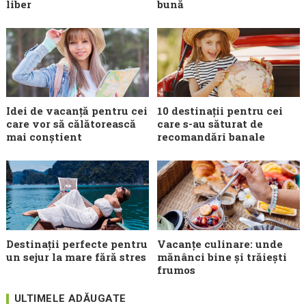
liber
bună
Idei de vacanță pentru cei
10 destinații pentru cei
care vor să călătorească
care s-au săturat de
mai conștient
recomandări banale
Destinații perfecte pentru
Vacanțe culinare: unde
un sejur la mare fără stres
mănânci bine și trăiești
frumos
ULTIMELE ADĂUGATE