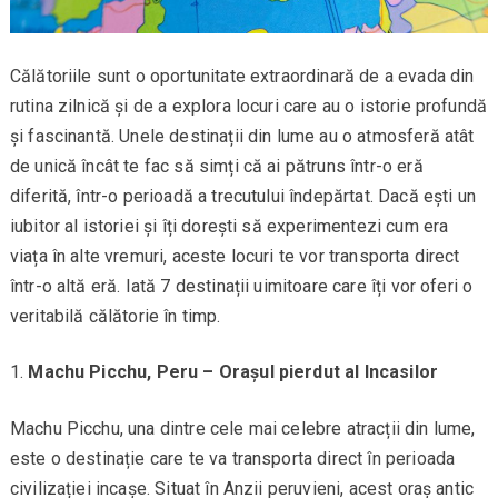
Călătoriile sunt o oportunitate extraordinară de a evada din
rutina zilnică și de a explora locuri care au o istorie profundă
și fascinantă. Unele destinații din lume au o atmosferă atât
de unică încât te fac să simți că ai pătruns într-o eră
diferită, într-o perioadă a trecutului îndepărtat. Dacă ești un
iubitor al istoriei și îți dorești să experimentezi cum era
viața în alte vremuri, aceste locuri te vor transporta direct
într-o altă eră. Iată 7 destinații uimitoare care îți vor oferi o
veritabilă călătorie în timp.
Machu Picchu, Peru – Orașul pierdut al Incasilor
Machu Picchu, una dintre cele mai celebre atracții din lume,
este o destinație care te va transporta direct în perioada
civilizației incașe. Situat în Anzii peruvieni, acest oraș antic