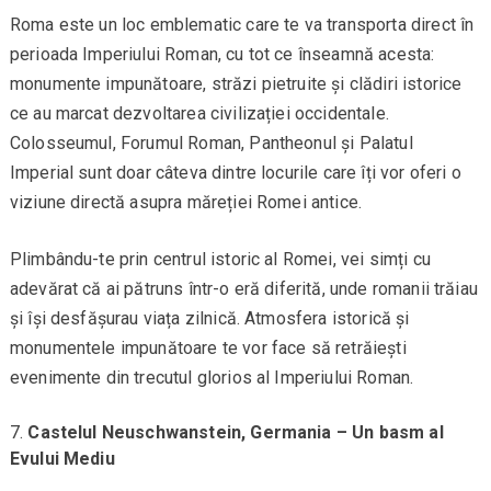
Roma este un loc emblematic care te va transporta direct în
perioada Imperiului Roman, cu tot ce înseamnă acesta:
monumente impunătoare, străzi pietruite și clădiri istorice
ce au marcat dezvoltarea civilizației occidentale.
Colosseumul, Forumul Roman, Pantheonul și Palatul
Imperial sunt doar câteva dintre locurile care îți vor oferi o
viziune directă asupra măreției Romei antice.
Plimbându-te prin centrul istoric al Romei, vei simți cu
adevărat că ai pătruns într-o eră diferită, unde romanii trăiau
și își desfășurau viața zilnică. Atmosfera istorică și
monumentele impunătoare te vor face să retrăiești
evenimente din trecutul glorios al Imperiului Roman.
Castelul Neuschwanstein, Germania – Un basm al
Evului Mediu