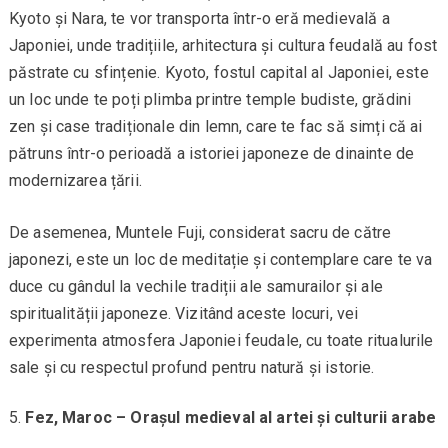
Kyoto și Nara, te vor transporta într-o eră medievală a
Japoniei, unde tradițiile, arhitectura și cultura feudală au fost
păstrate cu sfințenie. Kyoto, fostul capital al Japoniei, este
un loc unde te poți plimba printre temple budiste, grădini
zen și case tradiționale din lemn, care te fac să simți că ai
pătruns într-o perioadă a istoriei japoneze de dinainte de
modernizarea țării.
De asemenea, Muntele Fuji, considerat sacru de către
japonezi, este un loc de meditație și contemplare care te va
duce cu gândul la vechile tradiții ale samurailor și ale
spiritualității japoneze. Vizitând aceste locuri, vei
experimenta atmosfera Japoniei feudale, cu toate ritualurile
sale și cu respectul profund pentru natură și istorie.
Fez, Maroc – Orașul medieval al artei și culturii arabe