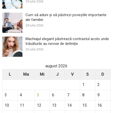
29 iulie 2026
Cum să aduni și să păstrezi poveștile importante
ale familiei
28 iulie 2026
Machiajul elegant păstrează contrastul acolo unde
trăsăturile au nevoie de definiție
20 iulie 2026
august 2026
L
Ma
Mi
J
V
S
D
1
2
3
4
5
6
7
8
9
10
11
12
13
14
15
16