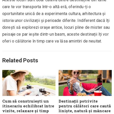
care te vor transporta într-o altă eră, oferindu-ți o
oportunitate unică de a experimenta cultura, arhitectura și
istoria unor civilizații și perioade diferite. Indiferent dacă îți
dorești să explorezi orașe antice, locuri pline de mister sau
peisaje ce par ieșite dintr-un basm, aceste destinații îți vor
oferi o călătorie în timp care va lăsa amintiri de neuitat.
Related Posts
Cum să construiești un
Destinații potrivite
itinerariu echilibrat între
pentru călători care caută
vizite, relaxare și timp
liniște, natură și mâncare