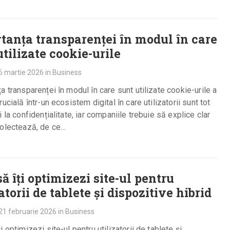
tanța transparenței în modul în care
utilizate cookie-urile
6 martie 2026
in
Business
a transparenței în modul în care sunt utilizate cookie-urile a
rucială într-un ecosistem digital în care utilizatorii sunt tot
i la confidențialitate, iar companiile trebuie să explice clar
colectează, de ce…
ă îți optimizezi site-ul pentru
atorii de tablete și dispozitive hibrid
21 februarie 2026
in
Business
i optimizezi site-ul pentru utilizatorii de tablete și