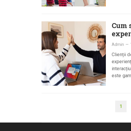
Cum s
exper
Admin
—
Clienții 
experienț
interacți
este gami
adaugă…
PAGINAȚIE
1
ARTICOLE