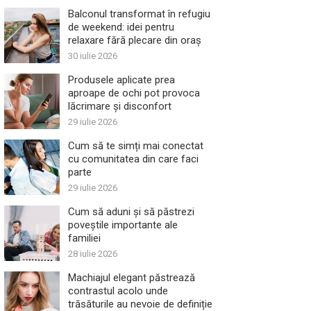
Balconul transformat în refugiu
de weekend: idei pentru
relaxare fără plecare din oraș
30 iulie 2026
Produsele aplicate prea
aproape de ochi pot provoca
lăcrimare și disconfort
29 iulie 2026
Cum să te simți mai conectat
cu comunitatea din care faci
parte
29 iulie 2026
Cum să aduni și să păstrezi
poveștile importante ale
familiei
28 iulie 2026
Machiajul elegant păstrează
contrastul acolo unde
trăsăturile au nevoie de definiție