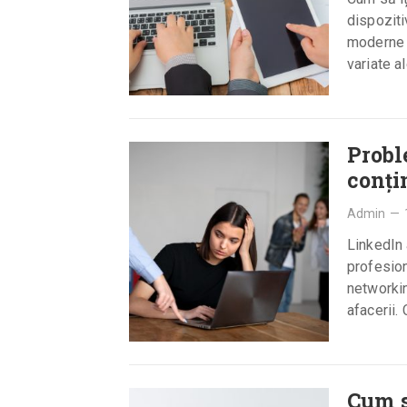
dispoziti
moderne 
variate a
Probl
conți
Admin
—
LinkedIn 
profesion
networkin
afacerii.
Cum s