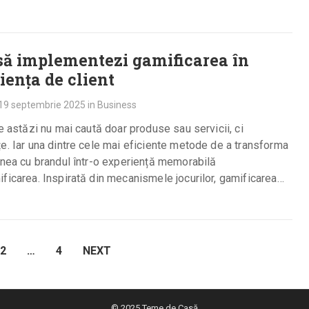
ă implementezi gamificarea în
iența de client
19 septembrie 2025
in
Business
de astăzi nu mai caută doar produse sau servicii, ci
e. Iar una dintre cele mai eficiente metode de a transforma
unea cu brandul într-o experiență memorabilă
ficarea. Inspirată din mecanismele jocurilor, gamificarea
2
…
4
NEXT
© 2025
Teme de Casă