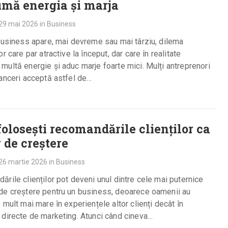
mă energia și marja
29 mai 2026
in
Business
business apare, mai devreme sau mai târziu, dilema
r care par atractive la început, dar care în realitate
ultă energie și aduc marje foarte mici. Mulți antreprenori
anceri acceptă astfel de…
olosești recomandările clienților ca
 de creștere
26 martie 2026
in
Business
rile clienților pot deveni unul dintre cele mai puternice
de creștere pentru un business, deoarece oamenii au
 mult mai mare în experiențele altor clienți decât în
directe de marketing. Atunci când cineva…