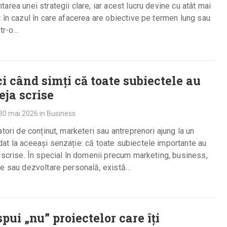
area unei strategii clare, iar acest lucru devine cu atât mai
 în cazul în care afacerea are obiective pe termen lung sau
ntr-o…
ci când simți că toate subiectele au
eja scrise
30 mai 2026
in
Business
atori de conținut, marketeri sau antreprenori ajung la un
t la aceeași senzație: că toate subiectele importante au
 scrise. În special în domenii precum marketing, business,
ie sau dezvoltare personală, există…
pui „nu” proiectelor care îți