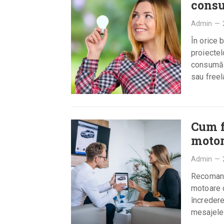
consu
Admin
—
În orice 
proiectelo
consumă m
sau freel
Cum f
motor
Admin
—
Recomandă
motoare 
încredere
mesajele 