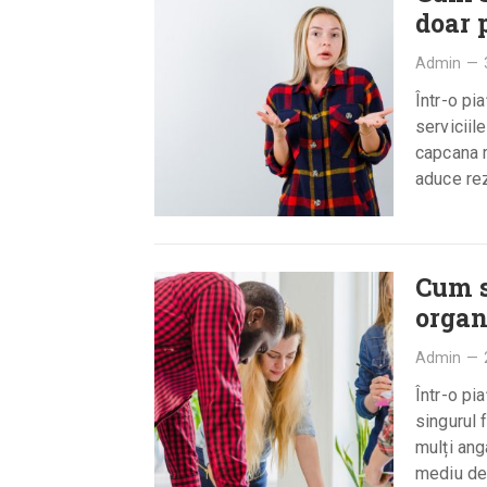
doar 
Admin
—
Într-o pi
serviciil
capcana r
aduce rez
Cum s
organ
Admin
—
Într-o pi
singurul 
mulți ang
mediu de