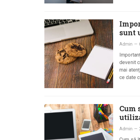
Impor
sunt 
Admin
—
Importanț
devenit c
mai atenț
ce date 
Cum s
utiliz
Admin
—
Cum să îț