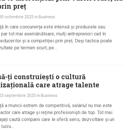
prin preț
30 octombrie 2025
in
Business
ață în care concurența este intensă și produsele sau
e par tot mai asemănătoare, mulți antreprenori cad în
educerilor și a competiției prin preț. Deși tactica poate
ultate pe termen scurt, pe…
ă-ți construiești o cultură
izațională care atrage talente
23 septembrie 2025
in
Business
ață a muncii extrem de competitivă, salariul nu mai este
factor care atrage și reține profesioniști de top. Tot mai
ajați caută companii care le oferă sens, dezvoltare și un
 lucru…