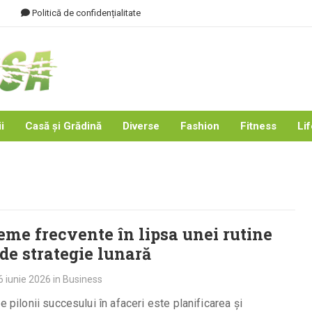
Politică de confidențialitate
i
Casă și Grădină
Diverse
Fashion
Fitness
Lif
eme frecvente în lipsa unei rutine
 de strategie lunară
6 iunie 2026
in
Business
re pilonii succesului în afaceri este planificarea și