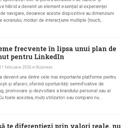
ve hibrid a devenit un element esențial al experienței
de navigare, deoarece aceste dispozitive au dimensiuni
le ecranului, moduri de interacțiune multiple (touch,…
eme frecvente în lipsa unui plan de
nut pentru LinkedIn
11 februarie 2026
in
Business
a devenit una dintre cele mai importante platforme pentru
iști și afaceri, oferind oportunități semnificative de
g, promovare și dezvoltare a brandului personal sau al
 Cu toate acestea, mulți utilizatori sau companii nu…
ă te diferențiezi prin valori reale, nu