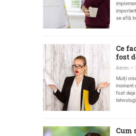
implement
important
se află î
Ce fa
fost d
Admin
—
Mulți cre
moment da
fost deja
tehnolog
Cum s