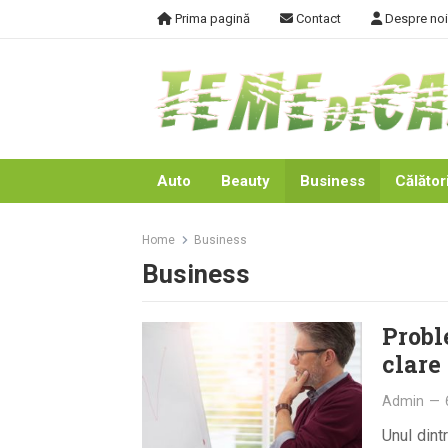
Skip
Prima pagină
Contact
Despre noi
to
content
Auto
Beauty
Business
Călători
Home
Business
Business
Probl
clare
Admin
—
Unul dint