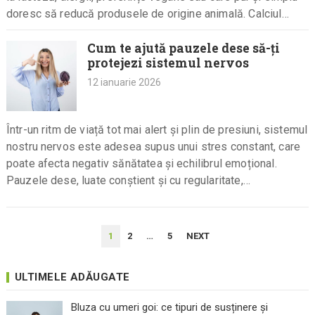
doresc să reducă produsele de origine animală. Calciul…
Cum te ajută pauzele dese să-ți
protejezi sistemul nervos
12 ianuarie 2026
Într-un ritm de viață tot mai alert și plin de presiuni, sistemul
nostru nervos este adesea supus unui stres constant, care
poate afecta negativ sănătatea și echilibrul emoțional.
Pauzele dese, luate conștient și cu regularitate,…
PAGINAȚIE
1
2
…
5
NEXT
ARTICOLE
ULTIMELE ADĂUGATE
Bluza cu umeri goi: ce tipuri de susținere și