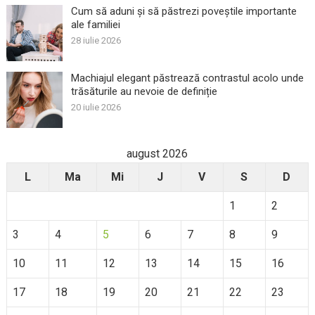
Cum să aduni și să păstrezi poveștile importante
ale familiei
28 iulie 2026
Machiajul elegant păstrează contrastul acolo unde
trăsăturile au nevoie de definiție
20 iulie 2026
august 2026
L
Ma
Mi
J
V
S
D
1
2
3
4
5
6
7
8
9
10
11
12
13
14
15
16
17
18
19
20
21
22
23