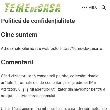
Skip
MENU
to
content
Politică de confidențialitate
Cine suntem
Adresa site-ului nostru web este: https://teme-de-casa.ro.
Comentarii
Când vizitatorii lasă comentarii pe site, colectăm datele
arătate în formularele de comentarii, dar și adresa IP a
vizitatorului și șirul agenților utilizator din navigator pentru a
ne ajuta la detectarea spamului.
Un șir făcut anonim (numit și un hash), creat din adresele tale