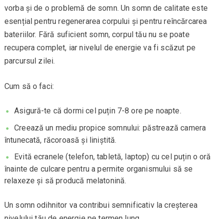
vorba și de o problemă de somn. Un somn de calitate este
esențial pentru regenerarea corpului și pentru reîncărcarea
bateriilor. Fără suficient somn, corpul tău nu se poate
recupera complet, iar nivelul de energie va fi scăzut pe
parcursul zilei.
Cum să o faci:
Asigură-te că dormi cel puțin 7-8 ore pe noapte.
Creează un mediu propice somnului: păstrează camera
întunecată, răcoroasă și liniștită.
Evită ecranele (telefon, tabletă, laptop) cu cel puțin o oră
înainte de culcare pentru a permite organismului să se
relaxeze și să producă melatonină.
Un somn odihnitor va contribui semnificativ la creșterea
nivelului tău de energie pe termen lung.