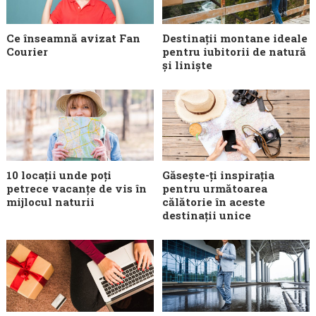
Ce înseamnă avizat Fan
Destinații montane ideale
Courier
pentru iubitorii de natură
și liniște
10 locații unde poți
Găsește-ți inspirația
petrece vacanțe de vis în
pentru următoarea
mijlocul naturii
călătorie în aceste
destinații unice