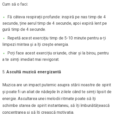
Cum să o faci:
Fă câteva respirații profunde: inspiră pe nas timp de 4
secunde, ține aerul timp de 4 secunde, apoi expiră lent pe
gură timp de 4 secunde.
Repetă acest exercițiu timp de 5-10 minute pentru a-ți
limpezi mintea și a îți crește energia.
Poți face acest exercițiu oriunde, chiar și la birou, pentru
a te simți imediat mai revigorat.
Ascultă muzică energizantă
Muzica are un impact puternic asupra stării noastre de spirit
și poate fi un aliat de nădejde în zilele când te simți lipsit de
energie. Ascultarea unei melodii ritmate poate să îți
schimbe starea de spirit instantaneu, să îți îmbunătățească
concentrarea și să îți crească motivația.