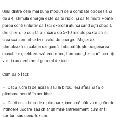
Unul dintre cele mai bune moduri de a combate oboseala și
de a-ți stimula energia este să te ridici și să te miști. Poate
părea contraintuitiv să faci exerciții atunci când ești obosit,
dar chiar și o scurtă plimbare de 5-10 minute poate să îți
crească semnificativ nivelul de energie. Mișcarea
stimulează circulația sanguină, îmbunătățește oxigenarea
mușchilor și eliberează endorfine, hormonii „fericirii”, care îți
vor da un sentiment general de bine.
Cum să o faci:
Dacă lucrezi de acasă sau la birou, ieși afară și fă o
plimbare scurtă în aer liber.
Dacă nu ai timp de o plimbare, încearcă câteva mișcări de
întindere ușoare sau chiar un mini-antrenament, cum ar fi
sărituri sau genuflexiuni.