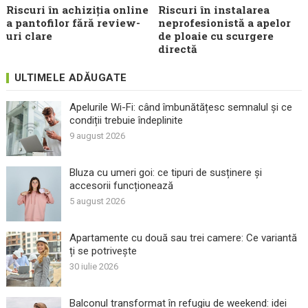
Riscuri în achiziția online
Riscuri în instalarea
a pantofilor fără review-
neprofesionistă a apelor
uri clare
de ploaie cu scurgere
directă
ULTIMELE ADĂUGATE
Apelurile Wi-Fi: când îmbunătățesc semnalul și ce
condiții trebuie îndeplinite
9 august 2026
Bluza cu umeri goi: ce tipuri de susținere și
accesorii funcționează
5 august 2026
Apartamente cu două sau trei camere: Ce variantă
ți se potrivește
30 iulie 2026
Balconul transformat în refugiu de weekend: idei