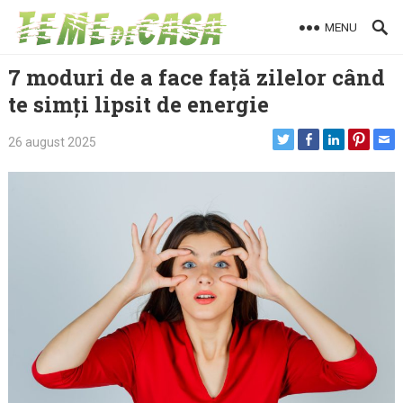
Skip
MENU
to
content
7 moduri de a face față zilelor când
te simți lipsit de energie
26 august 2025