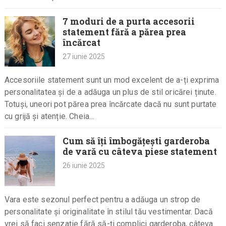
7 moduri de a purta accesorii
statement fără a părea prea
încărcat
27 iunie 2025
Accesoriile statement sunt un mod excelent de a-ți exprima
personalitatea și de a adăuga un plus de stil oricărei ținute.
Totuși, uneori pot părea prea încărcate dacă nu sunt purtate
cu grijă și atenție. Cheia…
Cum să îți îmbogățești garderoba
de vară cu câteva piese statement
26 iunie 2025
Vara este sezonul perfect pentru a adăuga un strop de
personalitate și originalitate în stilul tău vestimentar. Dacă
vrei să faci senzație fără să-ți complici garderoba, câteva