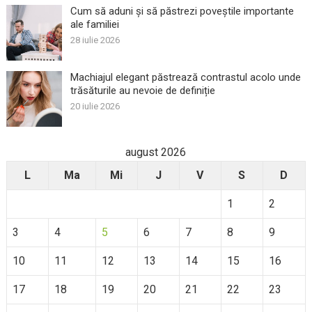
Cum să aduni și să păstrezi poveștile importante
ale familiei
28 iulie 2026
Machiajul elegant păstrează contrastul acolo unde
trăsăturile au nevoie de definiție
20 iulie 2026
august 2026
L
Ma
Mi
J
V
S
D
1
2
3
4
5
6
7
8
9
10
11
12
13
14
15
16
17
18
19
20
21
22
23