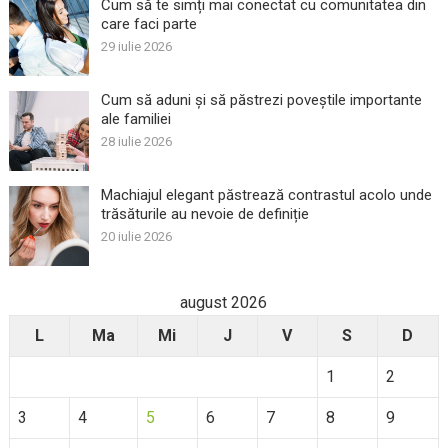
Cum să te simți mai conectat cu comunitatea din
care faci parte
29 iulie 2026
Cum să aduni și să păstrezi poveștile importante
ale familiei
28 iulie 2026
Machiajul elegant păstrează contrastul acolo unde
trăsăturile au nevoie de definiție
20 iulie 2026
august 2026
L
Ma
Mi
J
V
S
D
1
2
3
4
5
6
7
8
9