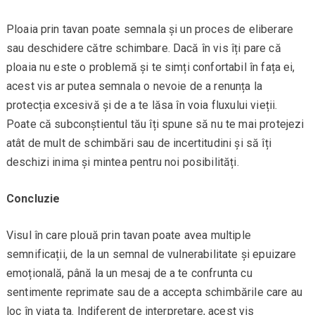
Ploaia prin tavan poate semnala și un proces de eliberare
sau deschidere către schimbare. Dacă în vis îți pare că
ploaia nu este o problemă și te simți confortabil în fața ei,
acest vis ar putea semnala o nevoie de a renunța la
protecția excesivă și de a te lăsa în voia fluxului vieții.
Poate că subconștientul tău îți spune să nu te mai protejezi
atât de mult de schimbări sau de incertitudini și să îți
deschizi inima și mintea pentru noi posibilități.
Concluzie
Visul în care plouă prin tavan poate avea multiple
semnificații, de la un semnal de vulnerabilitate și epuizare
emoțională, până la un mesaj de a te confrunta cu
sentimente reprimate sau de a accepta schimbările care au
loc în viața ta. Indiferent de interpretare, acest vis