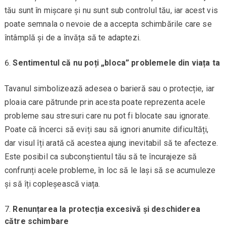
tău sunt în mișcare și nu sunt sub controlul tău, iar acest vis
poate semnala o nevoie de a accepta schimbările care se
întâmplă și de a învăța să te adaptezi.
Sentimentul că nu poți „bloca” problemele din viața ta
Tavanul simbolizează adesea o barieră sau o protecție, iar
ploaia care pătrunde prin acesta poate reprezenta acele
probleme sau stresuri care nu pot fi blocate sau ignorate.
Poate că încerci să eviți sau să ignori anumite dificultăți,
dar visul îți arată că acestea ajung inevitabil să te afecteze.
Este posibil ca subconștientul tău să te încurajeze să
confrunți acele probleme, în loc să le lași să se acumuleze
și să îți copleșească viața.
Renunțarea la protecția excesivă și deschiderea
către schimbare