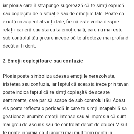
iar ploaia care îl străpunge sugerează că te simți expusă
sau copleșită de o situație sau de emoțiile tale. Poate că
există un aspect al vieții tale, fie că este vorba despre
relații, carieră sau starea ta emoțională, care nu mai este
sub controlul tău și care începe să te afecteze mai profund
decât ai fi dorit.
Emoții copleșitoare sau confuzie
Ploaia poate simboliza adesea emoțiile nerezolvate,
tristețea sau confuzia, iar faptul că aceasta trece prin tavan
poate indica faptul că te simți copleșită de aceste
sentimente, care par să scape de sub controlul tău. Acest
vis poate reflecta o perioadă în care te simți incapabilă să
gestionezi anumite emoții intense sau ai impresia că sunt
mai greu de ascuns sau de controlat decât de obicei. Visul
te poate încuraja să îți acorzi mai mult timp pentru a