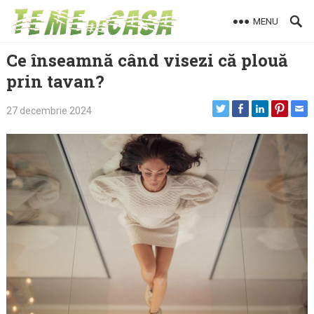
Skip
MENU
to
content
Ce înseamnă când visezi că plouă
prin tavan?
27 decembrie 2024