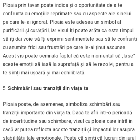
Ploaia prin tavan poate indica și o oportunitate de a te
confrunta cu emoțiile reprimate sau cu aspecte ale sinelui
pe care le-ai ignorat. Ploaia este adesea un simbol al
purificării și curățării, iar visul îți poate arăta că este timpul
să îți dai voie să îți exprimi sentimentele sau să te confrunți
cu anumite frici sau frustrări pe care le-ai ținut ascunse.
Acest vis poate semnala faptul că este momentul să „lase”
aceste emoții să iasă la suprafață și să le rezolvi, pentru a
te simți mai ușoară și mai echilibrată.
Schimbări sau tranziții din viața ta
Ploaia poate, de asemenea, simboliza schimbări sau
tranziții importante din viața ta. Dacă te afli într-o perioadă
de incertitudine sau schimbare, visul cu ploaie care intră în
casă ar putea reflecta aceste tranziții și impactul lor asupra
stabilității tale emoționale. Poate că simți că lucruri din jurul