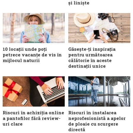
și liniște
10 locații unde poți
Găsește-ți inspirația
petrece vacanțe de vis în
pentru următoarea
mijlocul naturii
călătorie în aceste
destinații unice
Riscuri în achiziția online
Riscuri în instalarea
a pantofilor fără review-
neprofesionistă a apelor
uri clare
de ploaie cu scurgere
directă