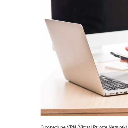
O conexiune VPN (Virtual Private Network) îț