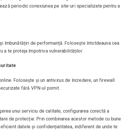
tează periodic conexiunea pe site-uri specializate pentru a
e și îmbunătățiri de performanță. Folosește întotdeauna cea
 a te proteja împotriva vulnerabilităților.
uritate
nline. Folosește și un antivirus de încredere, un firewall
securizate fără VPN-ul pornit.
rea unui serviciu de calitate, configurarea corectă a
entare de protecție. Prin combinarea acestor metode cu bune
a eficient datele și confidențialitatea, indiferent de unde te