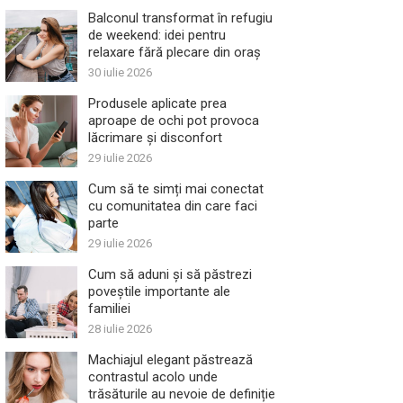
Balconul transformat în refugiu
de weekend: idei pentru
relaxare fără plecare din oraș
30 iulie 2026
Produsele aplicate prea
aproape de ochi pot provoca
lăcrimare și disconfort
29 iulie 2026
Cum să te simți mai conectat
cu comunitatea din care faci
parte
29 iulie 2026
Cum să aduni și să păstrezi
poveștile importante ale
familiei
28 iulie 2026
Machiajul elegant păstrează
contrastul acolo unde
trăsăturile au nevoie de definiție