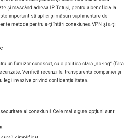
date și mascând adresa IP. Totuși, pentru a beneficia la
te important să aplici și măsuri suplimentare de
iente metode pentru a-ți întări conexiunea VPN și a-ți
re
ru un furnizor cunoscut, cu o politică clară „no-log” (fără
securizate. Verifică recenziile, transparența companiei și
cu legi invazive privind confidențialitatea.
securitate al conexiunii. Cele mai sigure opțiuni sunt:
r.
 sursă simplificat.