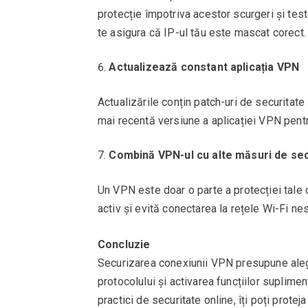
protecție împotriva acestor scurgeri și tes
te asigura că IP-ul tău este mascat corect.
Actualizează constant aplicația VPN
Actualizările conțin patch-uri de securitat
mai recentă versiune a aplicației VPN pentru
Combină VPN-ul cu alte măsuri de sec
Un VPN este doar o parte a protecției tale o
activ și evită conectarea la rețele Wi-Fi ne
Concluzie
Securizarea conexiunii VPN presupune alege
protocolului și activarea funcțiilor suplim
practici de securitate online, îți poți protej