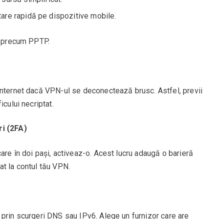
are rapidă pe dispozitive mobile.
e, precum PPTP.
internet dacă VPN-ul se deconectează brusc. Astfel, previi
icului necriptat.
ri (2FA)
are în doi pași, activeaz-o. Acest lucru adaugă o barieră
at la contul tău VPN.
 prin scurgeri DNS sau IPv6. Alege un furnizor care are