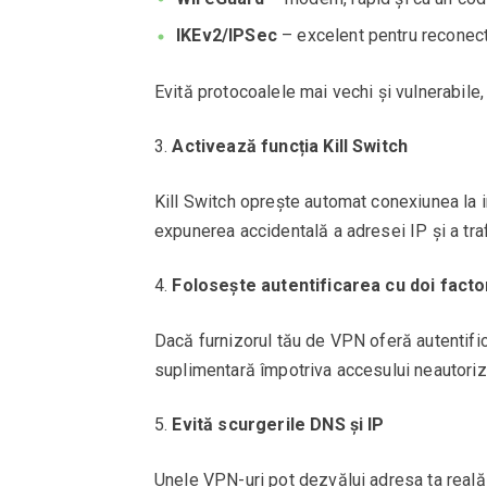
IKEv2/IPSec
– excelent pentru reconect
Evită protocoalele mai vechi și vulnerabil
Activează funcția Kill Switch
Kill Switch oprește automat conexiunea la 
expunerea accidentală a adresei IP și a traf
Folosește autentificarea cu doi facto
Dacă furnizorul tău de VPN oferă autentific
suplimentară împotriva accesului neautoriz
Evită scurgerile DNS și IP
Unele VPN-uri pot dezvălui adresa ta reală