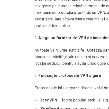
navighezi pe internet, criptând traficul de 
maximum de protecția oferită de un VPN, es
securizare. Iată câteva dintre cele mai efic
proteja datele online.
Alege un furnizor de VPN de încrede
Nu toate VPN-urile sunt la fel. Optează pent
stocarea activității tale online) și servere 
locația sediului, pentru a evita jurisdicțiile 
Folosește protocoale VPN sigure
Protocoalele influențează direct nivelul de 
OpenVPN
– foarte popular, stabil și sigu
WireGuard
– modern, rapid și cu un cod