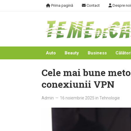
Skip
Prima pagină
Contact
Despre noi
to
content
Auto
Beauty
Business
Călători
Cele mai bune meto
conexiunii VPN
Admin
—
16 noiembrie 2025
in
Tehnologie