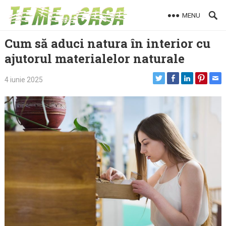
Skip
MENU
to
content
Cum să aduci natura în interior cu
ajutorul materialelor naturale
4 iunie 2025