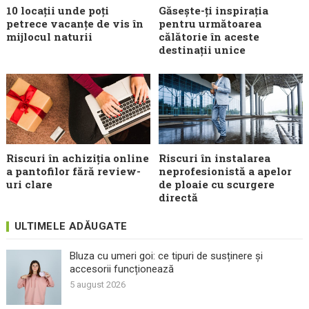
10 locații unde poți
Găsește-ți inspirația
petrece vacanțe de vis în
pentru următoarea
mijlocul naturii
călătorie în aceste
destinații unice
Riscuri în achiziția online
Riscuri în instalarea
a pantofilor fără review-
neprofesionistă a apelor
uri clare
de ploaie cu scurgere
directă
ULTIMELE ADĂUGATE
Bluza cu umeri goi: ce tipuri de susținere și
accesorii funcționează
5 august 2026