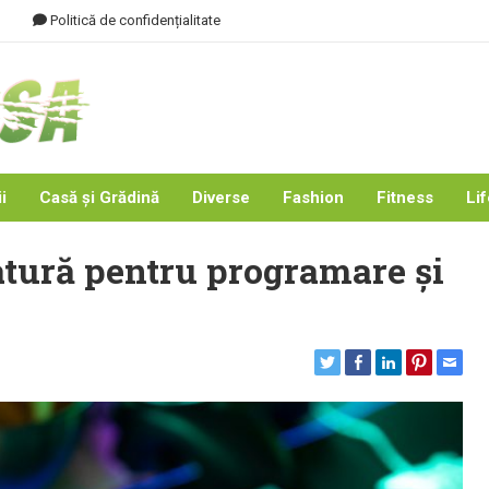
Politică de confidențialitate
i
Casă și Grădină
Diverse
Fashion
Fitness
Lif
atură pentru programare și