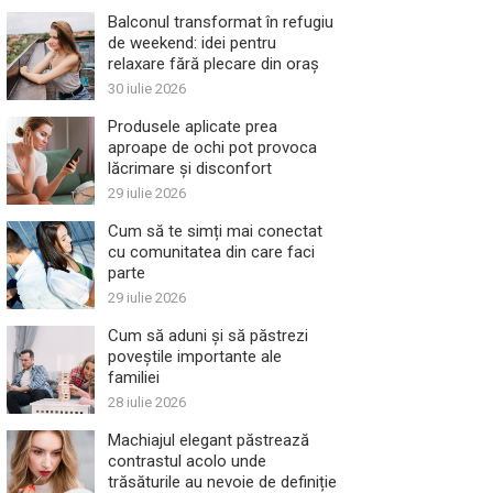
Balconul transformat în refugiu
de weekend: idei pentru
relaxare fără plecare din oraș
30 iulie 2026
Produsele aplicate prea
aproape de ochi pot provoca
lăcrimare și disconfort
29 iulie 2026
Cum să te simți mai conectat
cu comunitatea din care faci
parte
29 iulie 2026
Cum să aduni și să păstrezi
poveștile importante ale
familiei
28 iulie 2026
Machiajul elegant păstrează
contrastul acolo unde
trăsăturile au nevoie de definiție