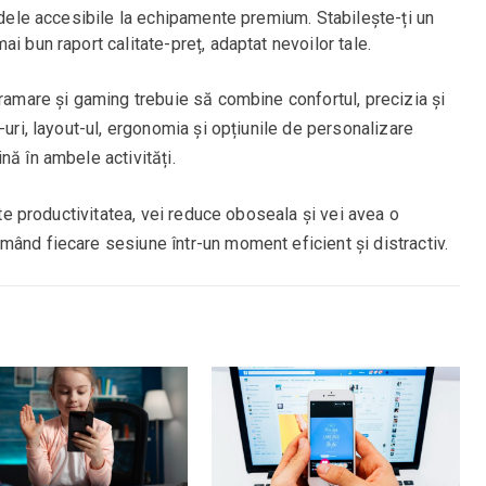
modele accesibile la echipamente premium. Stabilește-ți un
i bun raport calitate-preț, adaptat nevoilor tale.
gramare și gaming trebuie să combine confortul, precizia și
-uri, layout-ul, ergonomia și opțiunile de personalizare
nă în ambele activități.
ește productivitatea, vei reduce oboseala și vei avea o
mând fiecare sesiune într-un moment eficient și distractiv.