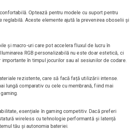
ă confortabilă. Optează pentru modele cu suport pentru
ție reglabilă. Aceste elemente ajută la prevenirea oboselii și
le și macro-uri care pot accelera fluxul de lucru în
 Iluminarea RGB personalizabilă nu este doar estetică, ci
r importante în timpul jocurilor sau al sesiunilor de codare.
eriale rezistente, care să facă față utilizării intense.
mai lungă comparativ cu cele cu membrană, fiind mai
e gaming.
tabilitate, esențiale în gaming competitiv. Dacă preferi
astatură wireless cu tehnologie performantă și latență
temul tău și autonomia bateriei.