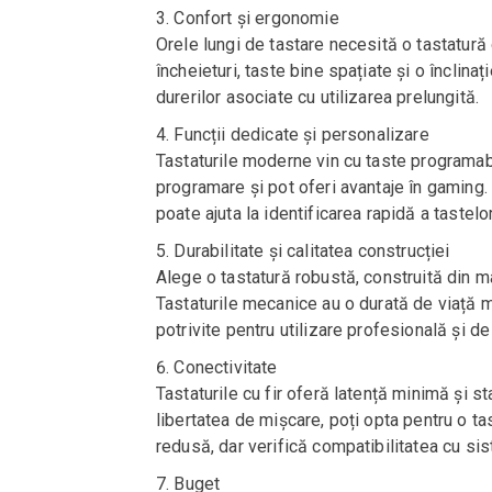
Confort și ergonomie
Orele lungi de tastare necesită o tastatur
încheieturi, taste bine spațiate și o înclina
durerilor asociate cu utilizarea prelungită.
Funcții dedicate și personalizare
Tastaturile moderne vin cu taste programabi
programare și pot oferi avantaje în gaming.
poate ajuta la identificarea rapidă a tastelo
Durabilitate și calitatea construcției
Alege o tastatură robustă, construită din mat
Tastaturile mecanice au o durată de viață 
potrivite pentru utilizare profesională și d
Conectivitate
Tastaturile cu fir oferă latență minimă și s
libertatea de mișcare, poți opta pentru o t
redusă, dar verifică compatibilitatea cu sis
Buget