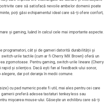
i potrivite care să satisfacă nevoile ambelor domenii poate
în minte, poți găsi echipamentul ideal care să-ți ofere confort,
mare și gaming, luând în calcul cele mai importante aspecte.
 programatori, cât și de gameri datorită durabilității și
switch-urile tactile (cum ar fi Cherry MX Brown) oferă un
 prea zgomotoase. Pentru gaming, switch-urile lineare (Cherry
rapid și silențios. Dacă ești fan al feedback-ului sonor,
o alegere, dar pot deranja în medii comune.
ize) cu pad numeric poate fi util, mai ales pentru cei care
e, gamerii preferă adesea tastaturi tenkeyless sau
ntru mișcarea mouse-ului. Găsește un echilibru care să-ți