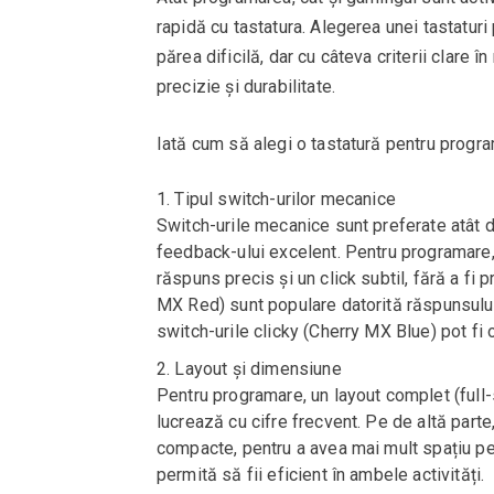
rapidă cu tastatura. Alegerea unei tastatur
părea dificilă, dar cu câteva criterii clare 
precizie și durabilitate.
Iată cum să alegi o tastatură pentru progra
Tipul switch-urilor mecanice
Switch-urile mecanice sunt preferate atât de
feedback-ului excelent. Pentru programare, 
răspuns precis și un click subtil, fără a fi
MX Red) sunt populare datorită răspunsului 
switch-urile clicky (Cherry MX Blue) pot fi 
Layout și dimensiune
Pentru programare, un layout complet (full-s
lucrează cu cifre frecvent. Pe de altă part
compacte, pentru a avea mai mult spațiu pe
permită să fii eficient în ambele activități.