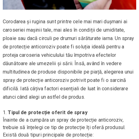
Corodarea și rugina sunt printre cele mai mari dușmani ai
caroseriei mașinii tale, mai ales în condiții de umiditate,
ploaie sau dacă circuli pe drumuri sărăturate iarna. Un spray
de protecție anticoroziv poate fi soluția ideală pentru a
proteja caroseria vehiculului tău împotriva efectelor
dăunătoare ale umezelii și sării. Însă, având în vedere
multitudinea de produse disponibile pe piață, alegerea unui
spray de protecție anticoroziv potrivit poate fi o sarcină
dificilă. Iată câțiva factori esențiali de luat în considerare
atunci când alegi un astfel de produs.
Tipul de protecție oferit de spray
Înainte de a cumpăra un spray de protecție anticoroziv,
trebuie să înțelegi ce tip de protecție îți oferă produsul.
Există două tipuri principale de protecție: