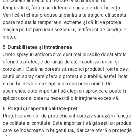
de calitate ar trebui să reziste la schimbările de
temperatură, fără a se deteriora sau a pierde eficiența.
Verifică eticheta produsului pentru a te asigura că acesta
poate rezista la temperaturi extreme și că îți va proteja
mașina pe tot parcursul sezonului, indiferent de condițiile
meteo.
Durabilitatea și întreținerea
Unele sprayuri anticorozive sunt mai durabile decât altele,
oferind o protecție de lungă durată împotriva ruginii și
coroziunii. Dacă nu dorești să reaplici produsul foarte des,
caută un spray care oferă o protecție durabilă, astfel încât
să nu fie nevoie să-l aplici din nou prea curând. De
asemenea, este important să alegi un spray care poate fi
aplicat ușor și care nu necesită o întreținere excesivă.
Prețul și raportul calitate-preț
Prețul sprayurilor de protecție anticoroziv variază în funcție
de calitate și cantitate. Este important să găsești un produs
care se încadrează în bugetul tău, dar care oferă o protecție