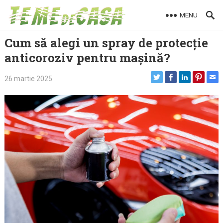
Skip
MENU
to
content
Cum să alegi un spray de protecție
anticoroziv pentru mașină?
26 martie 2025