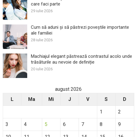
care faci parte
29 iulie 2026
Cum să aduni și să păstrezi poveștile importante
ale familiei
28 iulie 2026
Machiajul elegant păstrează contrastul acolo unde
trăsăturile au nevoie de definiție
20 iulie 2026
august 2026
L
Ma
Mi
J
V
S
D
1
2
3
4
5
6
7
8
9
10
11
12
13
14
15
16