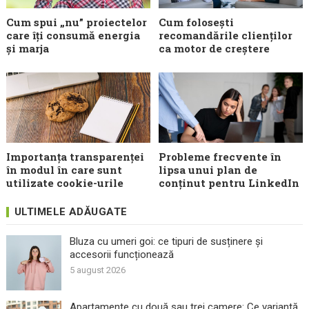
Cum spui „nu” proiectelor
Cum folosești
care îți consumă energia
recomandările clienților
și marja
ca motor de creștere
Importanța transparenței
Probleme frecvente în
în modul în care sunt
lipsa unui plan de
utilizate cookie-urile
conținut pentru LinkedIn
ULTIMELE ADĂUGATE
Bluza cu umeri goi: ce tipuri de susținere și
accesorii funcționează
5 august 2026
Apartamente cu două sau trei camere: Ce variantă