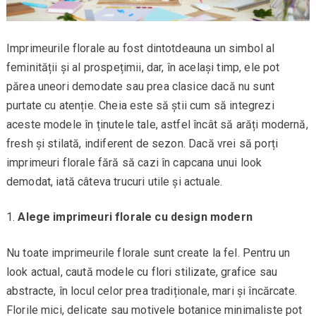
Imprimeurile florale au fost dintotdeauna un simbol al
feminității și al prospețimii, dar, în același timp, ele pot
părea uneori demodate sau prea clasice dacă nu sunt
purtate cu atenție. Cheia este să știi cum să integrezi
aceste modele în ținutele tale, astfel încât să arăți modernă,
fresh și stilată, indiferent de sezon. Dacă vrei să porți
imprimeuri florale fără să cazi în capcana unui look
demodat, iată câteva trucuri utile și actuale.
Alege imprimeuri florale cu design modern
Nu toate imprimeurile florale sunt create la fel. Pentru un
look actual, caută modele cu flori stilizate, grafice sau
abstracte, în locul celor prea tradiționale, mari și încărcate.
Florile mici, delicate sau motivele botanice minimaliste pot