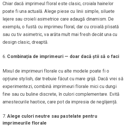
Chiar dacă imprimeul floral este clasic, croiala hainelor
poate fi una actuală. Alege piese cu linii simple, siluete
lejere sau croieli asimetrice care adaugă dinamism. De
exemplu, o fustă cu imprimeu floral, dar cu croială plisată
sau cu tiv asimetric, va arăta mult mai fresh decât una cu
design clasic, dreaptă.
Combinația de imprimeuri — doar dacă știi să o faci
Mixul de imprimeuri florale cu alte modele poate fi o
opțiune stylish, dar trebuie făcut cu mare grijă. Dacă vrei să
experimentezi, combină imprimeuri florale mici cu dungi
fine sau cu buline discrete, în culori complementare. Evită
amestecurile haotice, care pot da impresia de neglijență.
Alege culori neutre sau pastelate pentru
imprimeurile florale