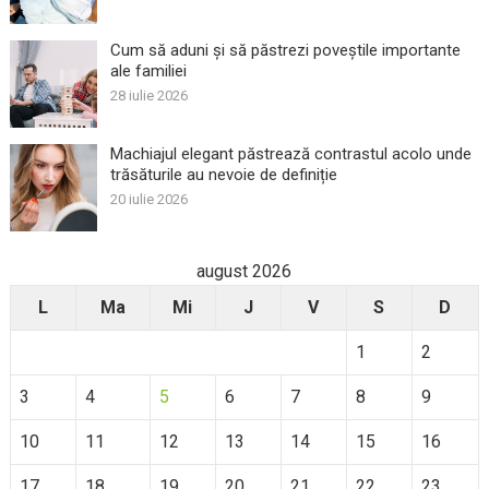
Cum să aduni și să păstrezi poveștile importante
ale familiei
28 iulie 2026
Machiajul elegant păstrează contrastul acolo unde
trăsăturile au nevoie de definiție
20 iulie 2026
august 2026
L
Ma
Mi
J
V
S
D
1
2
3
4
5
6
7
8
9
10
11
12
13
14
15
16
17
18
19
20
21
22
23