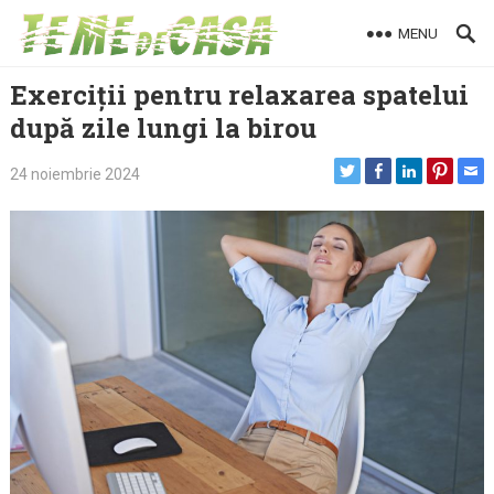
Skip
MENU
to
content
Exerciții pentru relaxarea spatelui
după zile lungi la birou
24 noiembrie 2024