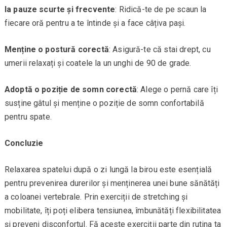
Ia pauze scurte și frecvente
: Ridică-te de pe scaun la
fiecare oră pentru a te întinde și a face câțiva pași.
Menține o postură corectă
: Asigură-te că stai drept, cu
umerii relaxați și coatele la un unghi de 90 de grade.
Adoptă o poziție de somn corectă
: Alege o pernă care îți
susține gâtul și menține o poziție de somn confortabilă
pentru spate.
Concluzie
Relaxarea spatelui după o zi lungă la birou este esențială
pentru prevenirea durerilor și menținerea unei bune sănătăți
a coloanei vertebrale. Prin exerciții de stretching și
mobilitate, îți poți elibera tensiunea, îmbunătăți flexibilitatea
și preveni disconfortul. Fă aceste exerciții parte din rutina ta