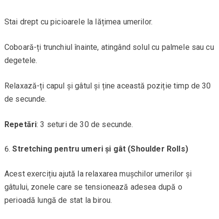
Stai drept cu picioarele la lățimea umerilor.
Coboară-ți trunchiul înainte, atingând solul cu palmele sau cu
degetele.
Relaxază-ți capul și gâtul și ține această poziție timp de 30
de secunde.
Repetări
: 3 seturi de 30 de secunde.
Stretching pentru umeri și gât (Shoulder Rolls)
Acest exercițiu ajută la relaxarea mușchilor umerilor și
gâtului, zonele care se tensionează adesea după o
perioadă lungă de stat la birou.