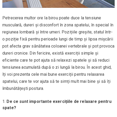
Petrecerea multor ore la birou poate duce la tensiune
musculară, dureri și disconfort în zona spatelui, în special în
regiunea lombară și între umeri. Pozițiile greșite, statul într-
o poziție fixă pentru perioade lungi de timp și lipsa mișcării
pot afecta grav sănătatea coloanei vertebrale și pot provoca
dureri cronice. Din fericire, există exerciții simple și
eficiente care te pot ajuta să relaxezi spatele și să reduci
tensiunea acumulată după o zi lungă la birou. În acest ghid,
îți voi prezenta cele mai bune exerciții pentru relaxarea
spatelui, care te vor ajuta să te simți mult mai bine și să îți
îmbunătățești postura.
De ce sunt importante exercițiile de relaxare pentru
spate?