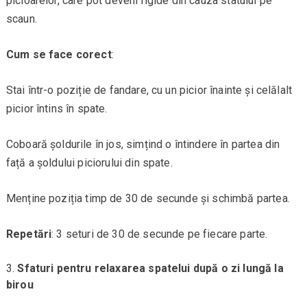
picioarelor, care pot deveni rigide din cauza statului pe
scaun.
Cum se face corect
:
Stai într-o poziție de fandare, cu un picior înainte și celălalt
picior întins în spate.
Coboară șoldurile în jos, simțind o întindere în partea din
față a șoldului piciorului din spate.
Menține poziția timp de 30 de secunde și schimbă partea.
Repetări
: 3 seturi de 30 de secunde pe fiecare parte.
Sfaturi pentru relaxarea spatelui după o zi lungă la
birou