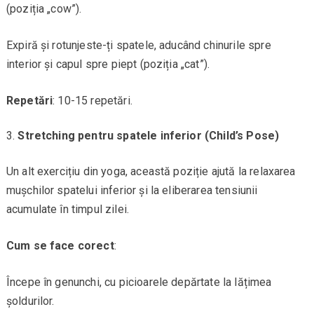
(poziția „cow”).
Expiră și rotunjeste-ți spatele, aducând chinurile spre
interior și capul spre piept (poziția „cat”).
Repetări
: 10-15 repetări.
Stretching pentru spatele inferior (Child’s Pose)
Un alt exercițiu din yoga, această poziție ajută la relaxarea
mușchilor spatelui inferior și la eliberarea tensiunii
acumulate în timpul zilei.
Cum se face corect
:
Începe în genunchi, cu picioarele depărtate la lățimea
șoldurilor.