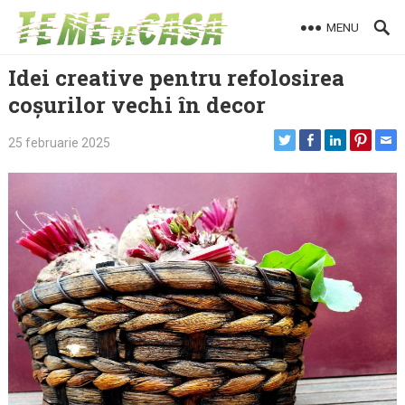
Skip
MENU
to
content
Idei creative pentru refolosirea
coșurilor vechi în decor
25 februarie 2025