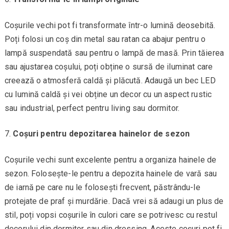
Coșurile vechi pot fi transformate într-o lumină deosebită.
Poți folosi un coș din metal sau ratan ca abajur pentru o
lampă suspendată sau pentru o lampă de masă. Prin tăierea
sau ajustarea coșului, poți obține o sursă de iluminat care
creează o atmosferă caldă și plăcută. Adaugă un bec LED
cu lumină caldă și vei obține un decor cu un aspect rustic
sau industrial, perfect pentru living sau dormitor.
Coșuri pentru depozitarea hainelor de sezon
Coșurile vechi sunt excelente pentru a organiza hainele de
sezon. Folosește-le pentru a depozita hainele de vară sau
de iarnă pe care nu le folosești frecvent, păstrându-le
protejate de praf și murdărie. Dacă vrei să adaugi un plus de
stil, poți vopsi coșurile în culori care se potrivesc cu restul
decorului din dormitor sau din dressing. Aceste coșuri pot fi