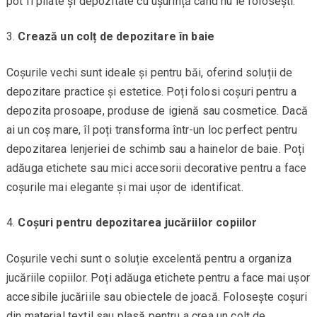
pot fi pliate și depozitate cu ușurință când nu le folosești.
Crează un colț de depozitare în baie
Coșurile vechi sunt ideale și pentru băi, oferind soluții de
depozitare practice și estetice. Poți folosi coșuri pentru a
depozita prosoape, produse de igienă sau cosmetice. Dacă
ai un coș mare, îl poți transforma într-un loc perfect pentru
depozitarea lenjeriei de schimb sau a hainelor de baie. Poți
adăuga etichete sau mici accesorii decorative pentru a face
coșurile mai elegante și mai ușor de identificat.
Coșuri pentru depozitarea jucăriilor copiilor
Coșurile vechi sunt o soluție excelentă pentru a organiza
jucăriile copiilor. Poți adăuga etichete pentru a face mai ușor
accesibile jucăriile sau obiectele de joacă. Folosește coșuri
din material textil sau plasă pentru a crea un colț de