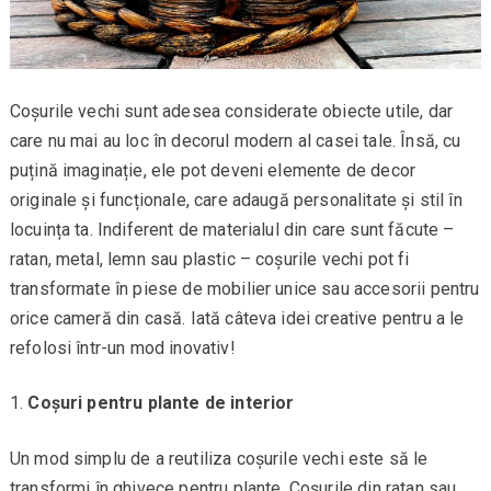
Coșurile vechi sunt adesea considerate obiecte utile, dar
care nu mai au loc în decorul modern al casei tale. Însă, cu
puțină imaginație, ele pot deveni elemente de decor
originale și funcționale, care adaugă personalitate și stil în
locuința ta. Indiferent de materialul din care sunt făcute –
ratan, metal, lemn sau plastic – coșurile vechi pot fi
transformate în piese de mobilier unice sau accesorii pentru
orice cameră din casă. Iată câteva idei creative pentru a le
refolosi într-un mod inovativ!
Coșuri pentru plante de interior
Un mod simplu de a reutiliza coșurile vechi este să le
transformi în ghivece pentru plante. Coșurile din ratan sau