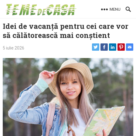
Skip
MENU
to
content
Idei de vacanță pentru cei care vor
să călătorească mai conștient
5 iulie 2026