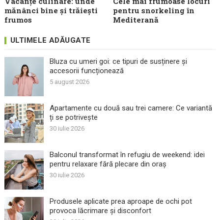
Vacanțe culinare: unde
Cele mai frumoase locuri
mănânci bine și trăiești
pentru snorkeling în
frumos
Mediterană
ULTIMELE ADĂUGATE
Bluza cu umeri goi: ce tipuri de susținere și
accesorii funcționează
5 august 2026
Apartamente cu două sau trei camere: Ce variantă
ți se potrivește
30 iulie 2026
Balconul transformat în refugiu de weekend: idei
pentru relaxare fără plecare din oraș
30 iulie 2026
Produsele aplicate prea aproape de ochi pot
provoca lăcrimare și disconfort