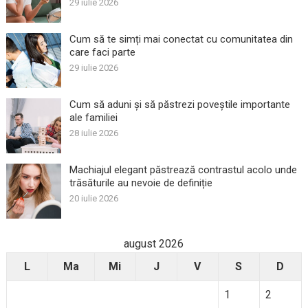
29 iulie 2026
Cum să te simți mai conectat cu comunitatea din
care faci parte
29 iulie 2026
Cum să aduni și să păstrezi poveștile importante
ale familiei
28 iulie 2026
Machiajul elegant păstrează contrastul acolo unde
trăsăturile au nevoie de definiție
20 iulie 2026
august 2026
L
Ma
Mi
J
V
S
D
1
2