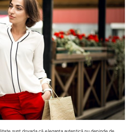
plitate sunt dovada că eleganța autentică nu depinde de