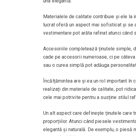
una elegantă.
Materialele de calitate contribuie și ele la 
lucrat oferă un aspect mai sofisticat și se 
vestimentare pot arăta rafinat atunci când s
Accesoriile completează ținutele simple, dar
cade pe accesorii numeroase, ci pe câteva 
sau o curea simplă pot adăuga personalitate
Încălțămintea are și ea un rol important în c
realizați din materiale de calitate, pot ridi
cele mai potrivite pentru a susține stilul raf
Un alt aspect care definește ținutele care t
proporțiilor. Atunci când piesele vestiment
elegantă și naturală. De exemplu, o piesă m