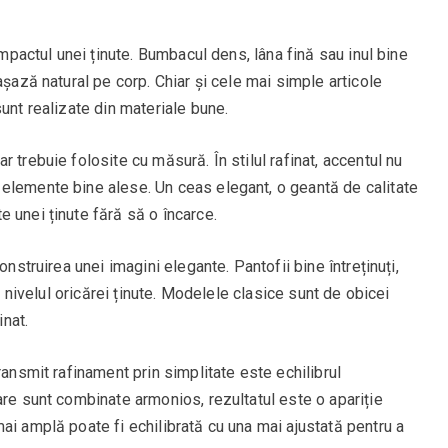
impactul unei ținute. Bumbacul dens, lâna fină sau inul bine
așază natural pe corp. Chiar și cele mai simple articole
unt realizate din materiale bune.
 trebuie folosite cu măsură. În stilul rafinat, accentul nu
elemente bine alese. Un ceas elegant, o geantă de calitate
 unei ținute fără să o încarce.
onstruirea unei imagini elegante. Pantofii bine întreținuți,
ca nivelul oricărei ținute. Modelele clasice sunt de obicei
inat.
ransmit rafinament prin simplitate este echilibrul
are sunt combinate armonios, rezultatul este o apariție
ai amplă poate fi echilibrată cu una mai ajustată pentru a