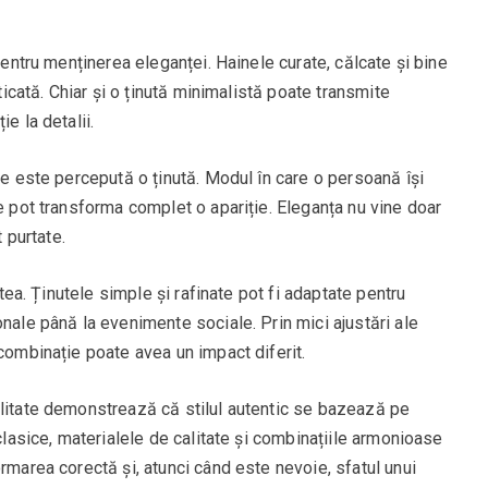
 pentru menținerea eleganței. Hainele curate, călcate și bine
sticată. Chiar și o ținută minimalistă poate transmite
e la detalii.
re este percepută o ținută. Modul în care o persoană își
ne pot transforma complet o apariție. Eleganța nu vine doar
t purtate.
atea. Ținutele simple și rafinate pot fi adaptate pentru
onale până la evenimente sociale. Prin mici ajustări ale
 combinație poate avea un impact diferit.
plitate demonstrează că stilul autentic se bazează pe
 clasice, materialele de calitate și combinațiile armonioase
rmarea corectă și, atunci când este nevoie, sfatul unui