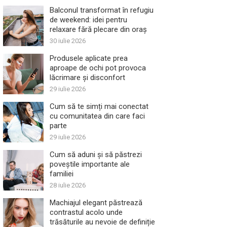
Balconul transformat în refugiu
de weekend: idei pentru
relaxare fără plecare din oraș
30 iulie 2026
Produsele aplicate prea
aproape de ochi pot provoca
lăcrimare și disconfort
29 iulie 2026
Cum să te simți mai conectat
cu comunitatea din care faci
parte
29 iulie 2026
Cum să aduni și să păstrezi
poveștile importante ale
familiei
28 iulie 2026
Machiajul elegant păstrează
contrastul acolo unde
trăsăturile au nevoie de definiție