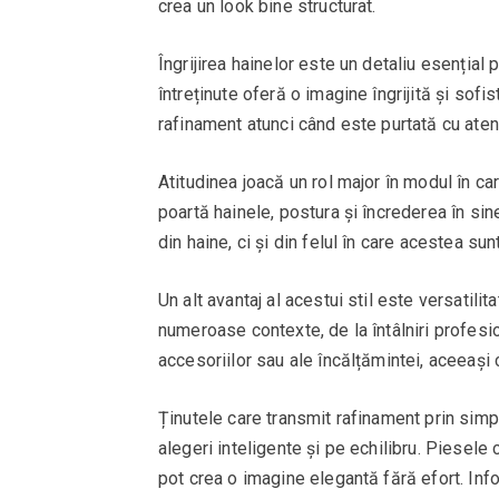
crea un look bine structurat.
Îngrijirea hainelor este un detaliu esențial
întreținute oferă o imagine îngrijită și sofi
rafinament atunci când este purtată cu atenți
Atitudinea joacă un rol major în modul în ca
poartă hainele, postura și încrederea în si
din haine, ci și din felul în care acestea sun
Un alt avantaj al acestui stil este versatilit
numeroase contexte, de la întâlniri profesi
accesoriilor sau ale încălțămintei, aceeași
Ținutele care transmit rafinament prin sim
alegeri inteligente și pe echilibru. Piesele
pot crea o imagine elegantă fără efort. Info