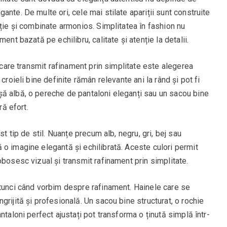
nte. De multe ori, cele mai stilate apariții sunt construite
nție și combinate armonios. Simplitatea în fashion nu
ent bazată pe echilibru, calitate și atenție la detalii.
r care transmit rafinament prin simplitate este alegerea
croieli bine definite rămân relevante ani la rând și pot fi
ă albă, o pereche de pantaloni eleganți sau un sacou bine
ră efort.
st tip de stil. Nuanțe precum alb, negru, gri, bej sau
o imagine elegantă și echilibrată. Aceste culori permit
obosesc vizual și transmit rafinament prin simplitate.
atunci când vorbim despre rafinament. Hainele care se
rijită și profesională. Un sacou bine structurat, o rochie
ntaloni perfect ajustați pot transforma o ținută simplă într-