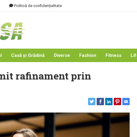
Politică de confidențialitate
i
Casă și Grădină
Diverse
Fashion
Fitness
Lif
mit rafinament prin