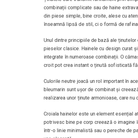
combinații complicate sau de haine extravaga
din piese simple, bine croite, alese cu ate
înseamnă lipsă de stil, ci o formă de rafinam
Unul dintre principiile de bază ale ținutelo
pieselor clasice. Hainele cu design curat și 
integrate în numeroase combinații. O cămaș
croit pot crea instant o ținută sofisticată fă
Culorile neutre joacă un rol important în ace
bleumarin sunt ușor de combinat și creează 
realizarea unor ținute armonioase, care nu 
Croiala hainelor este un element esențial 
potrivesc bine pe corp creează o imagine îng
într-o linie minimalistă sau o pereche de pa