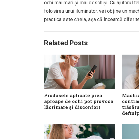
ochi mai mari și mai deschiși. Cu ajutorul teh
folosirea unui iluminator, vei obține un mach
practica este cheia, așa că încearcă diferit
Related Posts
Produsele aplicate prea
Machia
aproape de ochi pot provoca
contra
lăcrimare și disconfort
trăsăt
definiț