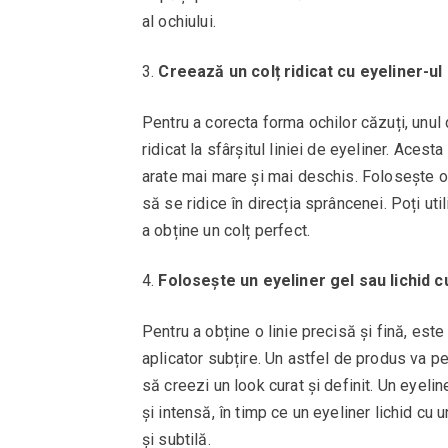
al ochiului.
Creează un colț ridicat cu eyeliner-ul
Pentru a corecta forma ochilor căzuți, unul 
ridicat la sfârșitul liniei de eyeliner. Acesta
arate mai mare și mai deschis. Folosește o 
să se ridice în direcția sprâncenei. Poți ut
a obține un colț perfect.
Folosește un eyeliner gel sau lichid c
Pentru a obține o linie precisă și fină, est
aplicator subțire. Un astfel de produs va per
să creezi un look curat și definit. Un eyeli
și intensă, în timp ce un eyeliner lichid cu 
și subtilă.