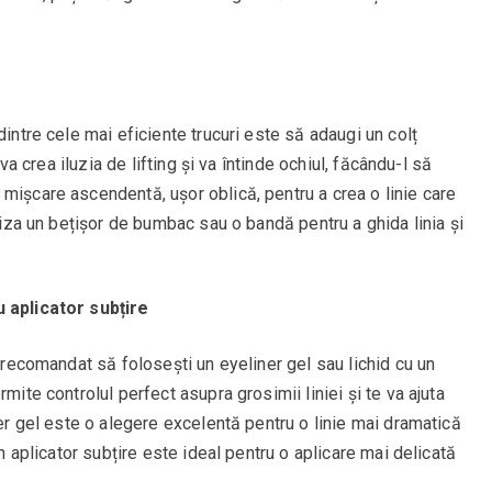
dintre cele mai eficiente trucuri este să adaugi un colț
 va crea iluzia de lifting și va întinde ochiul, făcându-l să
mișcare ascendentă, ușor oblică, pentru a crea o linie care
iliza un bețișor de bumbac sau o bandă pentru a ghida linia și
u aplicator subțire
e recomandat să folosești un eyeliner gel sau lichid cu un
mite controlul perfect asupra grosimii liniei și te va ajuta
ner gel este o alegere excelentă pentru o linie mai dramatică
un aplicator subțire este ideal pentru o aplicare mai delicată