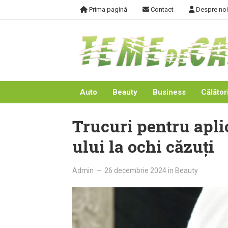
Skip
Prima pagină
Contact
Despre noi
to
content
Auto
Beauty
Business
Călători
Trucuri pentru apli
ului la ochi căzuți
Admin
—
26 decembrie 2024
in
Beauty