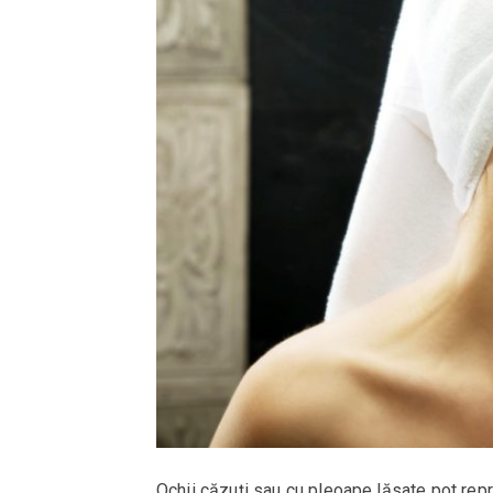
Ochii căzuți sau cu pleoape lăsate pot rep