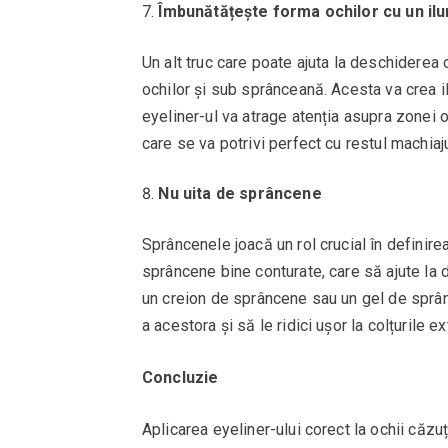
Îmbunătățește forma ochilor cu un il
Un alt truc care poate ajuta la deschiderea o
ochilor și sub sprânceană. Acesta va crea il
eyeliner-ul va atrage atenția asupra zonei oc
care se va potrivi perfect cu restul machiaju
Nu uita de sprâncene
Sprâncenele joacă un rol crucial în definirea
sprâncene bine conturate, care să ajute la de
un creion de sprâncene sau un gel de sprânc
a acestora și să le ridici ușor la colțurile ex
Concluzie
Aplicarea eyeliner-ului corect la ochii căzu