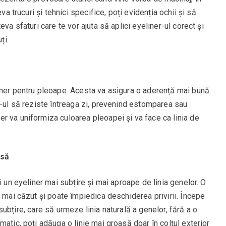
va trucuri și tehnici specifice, poți evidenția ochii și să
va sfaturi care te vor ajuta să aplici eyeliner-ul corect și
ți.
imer pentru pleoape. Acesta va asigura o aderență mai bună
r-ul să reziste întreaga zi, prevenind estomparea sau
r va uniformiza culoarea pleoapei și va face ca linia de
isă
i un eyeliner mai subțire și mai aproape de linia genelor. O
i mai căzut și poate împiedica deschiderea privirii. Începe
ie subțire, care să urmeze linia naturală a genelor, fără a o
atic, poți adăuga o linie mai groasă doar în colțul exterior