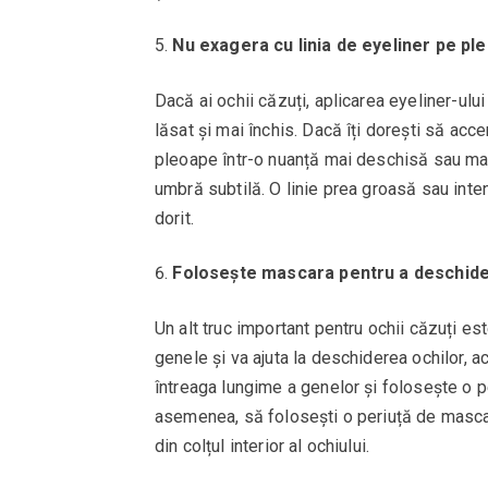
Nu exagera cu linia de eyeliner pe pl
Dacă ai ochii căzuți, aplicarea eyeliner-ulu
lăsat și mai închis. Dacă îți dorești să acce
pleoape într-o nuanță mai deschisă sau maro
umbră subtilă. O linie prea groasă sau inte
dorit.
Folosește mascara pentru a deschide
Un alt truc important pentru ochii căzuți es
genele și va ajuta la deschiderea ochilor, a
întreaga lungime a genelor și folosește o p
asemenea, să folosești o periuță de mascar
din colțul interior al ochiului.