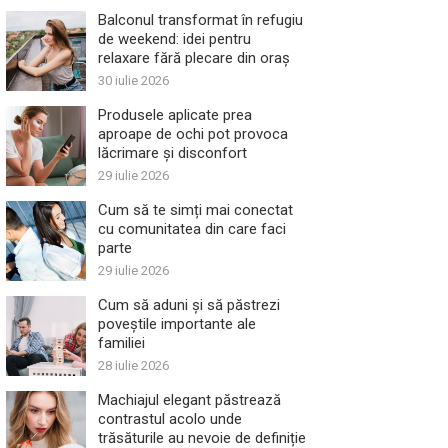
Balconul transformat în refugiu
de weekend: idei pentru
relaxare fără plecare din oraș
30 iulie 2026
Produsele aplicate prea
aproape de ochi pot provoca
lăcrimare și disconfort
29 iulie 2026
Cum să te simți mai conectat
cu comunitatea din care faci
parte
29 iulie 2026
Cum să aduni și să păstrezi
poveștile importante ale
familiei
28 iulie 2026
Machiajul elegant păstrează
contrastul acolo unde
trăsăturile au nevoie de definiție