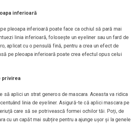
eoapa inferioară
i pe pleoapa inferioară poate face ca ochiul să pară mai
ntuezi linia inferioară, folosește un eyeliner sau un fard de
, aplicat cu o pensulă fină, pentru a crea un efect de
nsă pe pleoapa inferioară poate crea efectul opus celui
 privirea
te să aplici un strat generos de mascara. Aceasta va ridica
ccentuând linia de eyeliner. Asigură-te că aplici mascara pe
eriuță care să se potrivească formei ochilor tăi. Poți, de
a cu un capăt mai subțire pentru a ajunge ușor și la genele