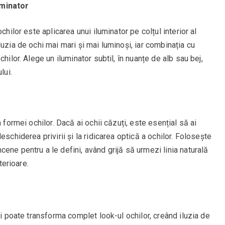
uminator
chilor este aplicarea unui iluminator pe colțul interior al
uzia de ochi mai mari și mai luminoși, iar combinația cu
hilor. Alege un iluminator subtil, în nuanțe de alb sau bej,
lui.
 formei ochilor. Dacă ai ochii căzuți, este esențial să ai
schiderea privirii și la ridicarea optică a ochilor. Folosește
ene pentru a le defini, având grijă să urmezi linia naturală
terioare.
ți poate transforma complet look-ul ochilor, creând iluzia de