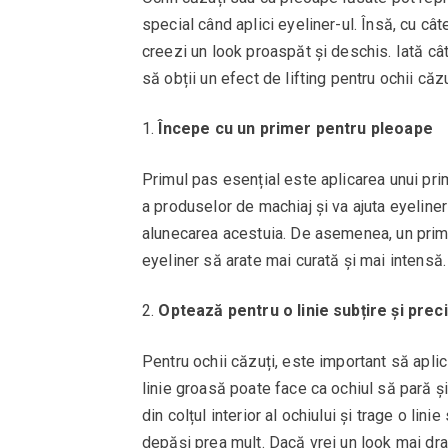
special când aplici eyeliner-ul. Însă, cu câte
creezi un look proaspăt și deschis. Iată câte
să obții un efect de lifting pentru ochii căzu
Începe cu un primer pentru pleoape
Primul pas esențial este aplicarea unui pr
a produselor de machiaj și va ajuta eyeline
alunecarea acestuia. De asemenea, un prime
eyeliner să arate mai curată și mai intensă.
Optează pentru o linie subțire și prec
Pentru ochii căzuți, este important să aplic
linie groasă poate face ca ochiul să pară ș
din colțul interior al ochiului și trage o lin
depăși prea mult. Dacă vrei un look mai dram