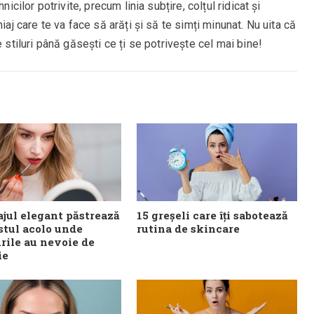
nicilor potrivite, precum linia subțire, colțul ridicat și
iaj care te va face să arăți și să te simți minunat. Nu uita că
e stiluri până găsești ce ți se potrivește cel mai bine!
jul elegant păstrează
15 greșeli care îți sabotează
stul acolo unde
rutina de skincare
urile au nevoie de
ie