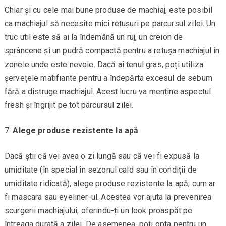
Chiar și cu cele mai bune produse de machiaj, este posibil
ca machiajul să necesite mici retușuri pe parcursul zilei. Un
truc util este să ai la îndemână un ruj, un creion de
sprâncene și un pudră compactă pentru a retușa machiajul în
zonele unde este nevoie. Dacă ai tenul gras, poți utiliza
șervețele matifiante pentru a îndepărta excesul de sebum
fără a distruge machiajul. Acest lucru va menține aspectul
fresh și îngrijit pe tot parcursul zilei.
Alege produse rezistente la apă
Dacă știi că vei avea o zi lungă sau că vei fi expusă la
umiditate (în special în sezonul cald sau în condiții de
umiditate ridicată), alege produse rezistente la apă, cum ar
fi mascara sau eyeliner-ul. Acestea vor ajuta la prevenirea
scurgerii machiajului, oferindu-ți un look proaspăt pe
întreaga durată a zilei. De asemenea, poți opta pentru un