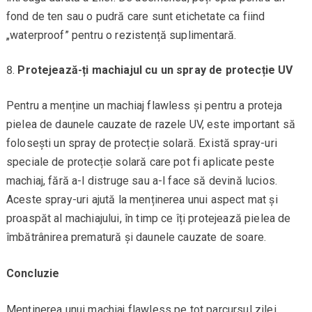
fond de ten sau o pudră care sunt etichetate ca fiind
„waterproof” pentru o rezistență suplimentară.
Protejează-ți machiajul cu un spray de protecție UV
Pentru a menține un machiaj flawless și pentru a proteja
pielea de daunele cauzate de razele UV, este important să
folosești un spray de protecție solară. Există spray-uri
speciale de protecție solară care pot fi aplicate peste
machiaj, fără a-l distruge sau a-l face să devină lucios.
Aceste spray-uri ajută la menținerea unui aspect mat și
proaspăt al machiajului, în timp ce îți protejează pielea de
îmbătrânirea prematură și daunele cauzate de soare.
Concluzie
Menținerea unui machiaj flawless pe tot parcursul zilei