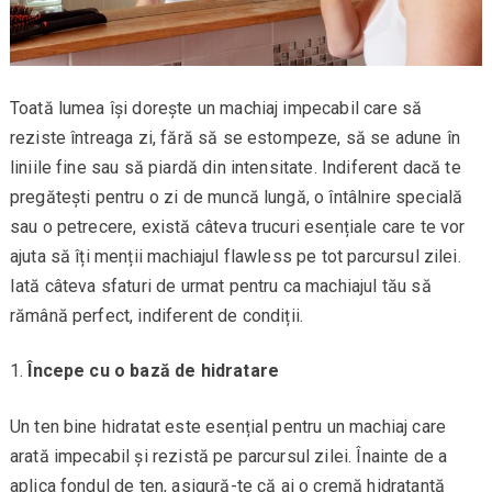
Toată lumea își dorește un machiaj impecabil care să
reziste întreaga zi, fără să se estompeze, să se adune în
liniile fine sau să piardă din intensitate. Indiferent dacă te
pregătești pentru o zi de muncă lungă, o întâlnire specială
sau o petrecere, există câteva trucuri esențiale care te vor
ajuta să îți menții machiajul flawless pe tot parcursul zilei.
Iată câteva sfaturi de urmat pentru ca machiajul tău să
rămână perfect, indiferent de condiții.
Începe cu o bază de hidratare
Un ten bine hidratat este esențial pentru un machiaj care
arată impecabil și rezistă pe parcursul zilei. Înainte de a
aplica fondul de ten, asigură-te că ai o cremă hidratantă