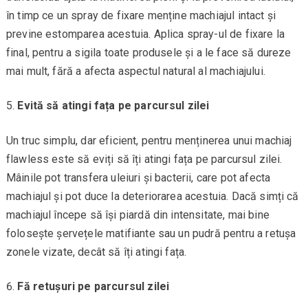
în timp ce un spray de fixare menține machiajul intact și
previne estomparea acestuia. Aplica spray-ul de fixare la
final, pentru a sigila toate produsele și a le face să dureze
mai mult, fără a afecta aspectul natural al machiajului.
Evită să atingi fața pe parcursul zilei
Un truc simplu, dar eficient, pentru menținerea unui machiaj
flawless este să eviți să îți atingi fața pe parcursul zilei.
Mâinile pot transfera uleiuri și bacterii, care pot afecta
machiajul și pot duce la deteriorarea acestuia. Dacă simți că
machiajul începe să își piardă din intensitate, mai bine
folosește șervețele matifiante sau un pudră pentru a retușa
zonele vizate, decât să îți atingi fața.
Fă retușuri pe parcursul zilei