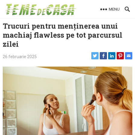
Skip
MENU
to
content
Trucuri pentru menținerea unui
machiaj flawless pe tot parcursul
zilei
26 februarie 2025