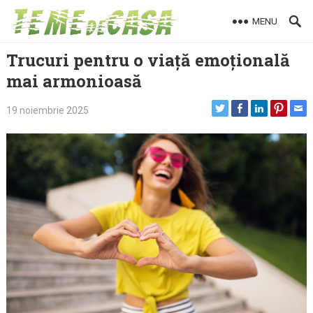
Skip
MENU
to
content
Trucuri pentru o viață emoțională
mai armonioasă
19 noiembrie 2025