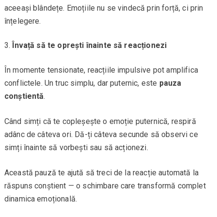
aceeași blândețe. Emoțiile nu se vindecă prin forță, ci prin
înțelegere.
Învață să te oprești înainte să reacționezi
În momente tensionate, reacțiile impulsive pot amplifica
conflictele. Un truc simplu, dar puternic, este
pauza
conștientă
.
Când simți că te copleșește o emoție puternică, respiră
adânc de câteva ori. Dă-ți câteva secunde să observi ce
simți înainte să vorbești sau să acționezi.
Această pauză te ajută să treci de la reacție automată la
răspuns conștient — o schimbare care transformă complet
dinamica emoțională.