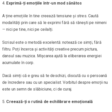
Exprimă-ți emoțiile într-un mod sănătos
A ține emoțiile în tine creează tensiune și stres. Caută
modalități prin care să le exprimi fără să rănești pe nimeni
— nici pe tine, nici pe ceilalți.
Scrisul este o metodă excelentă: notează ce simți, fără
filtru. Poți încerca și activități creative precum pictura,
dansul sau muzica. Mișcarea ajută la eliberarea energiei
acumulate în corp.
Dacă simți că e greu să te deschizi, discută cu o persoană
de încredere sau cu un specialist. Vorbitul despre emoții nu
este un semn de slăbiciune, ci de curaj.
Creează-ți o rutină de echilibrare emoțională