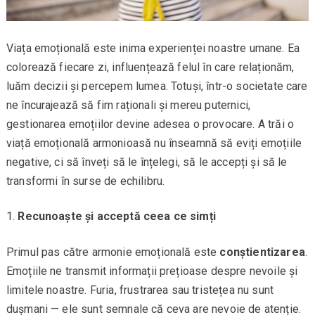
Viața emoțională este inima experienței noastre umane. Ea
colorează fiecare zi, influențează felul în care relaționăm,
luăm decizii și percepem lumea. Totuși, într-o societate care
ne încurajează să fim raționali și mereu puternici,
gestionarea emoțiilor devine adesea o provocare. A trăi o
viață emoțională armonioasă nu înseamnă să eviți emoțiile
negative, ci să înveți să le înțelegi, să le accepți și să le
transformi în surse de echilibru.
Recunoaște și acceptă ceea ce simți
Primul pas către armonie emoțională este
conștientizarea
.
Emoțiile ne transmit informații prețioase despre nevoile și
limitele noastre. Furia, frustrarea sau tristețea nu sunt
dușmani — ele sunt semnale că ceva are nevoie de atenție.