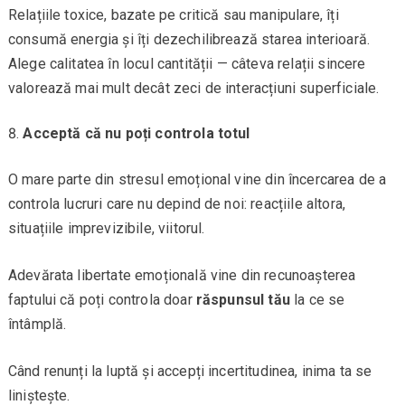
Relațiile toxice, bazate pe critică sau manipulare, îți
consumă energia și îți dezechilibrează starea interioară.
Alege calitatea în locul cantității — câteva relații sincere
valorează mai mult decât zeci de interacțiuni superficiale.
Acceptă că nu poți controla totul
O mare parte din stresul emoțional vine din încercarea de a
controla lucruri care nu depind de noi: reacțiile altora,
situațiile imprevizibile, viitorul.
Adevărata libertate emoțională vine din recunoașterea
faptului că poți controla doar
răspunsul tău
la ce se
întâmplă.
Când renunți la luptă și accepți incertitudinea, inima ta se
liniștește.