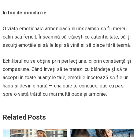
În loc de concluzie
O viață emoțională armonioasă nu înseamnă să fii mereu
calm sau fericit. Înseamnă să trăiești cu autenticitate, să-ți
asculți emoțiile și să le lași să vină și să plece fără teamă.
Echilibrul nu se obține prin perfecțiune, ci prin conștiență și
compasiune. Când înveți să te tratezi cu blândețe și să te
accepți în toate nuanțele tale, emoțiile încetează să fie un
haos și devin o hartă — una care te conduce, pas cu pas,
spre o viață trăită cu mai multă pace și armonie.
Related Posts