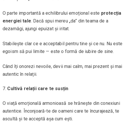
O parte importantă a echilibrului emoțional este
protecția
energiei tale
. Dacă spui mereu „da” din teama de a
dezamăgi, ajungi epuizat și iritat.
Stabilește clar ce e acceptabil pentru tine și ce nu. Nu este
egoism să pui limite — este o formă de iubire de sine.
Când îți onorezi nevoile, devii mai calm, mai prezent și mai
autentic în relații.
Cultivă relații care te susțin
O viață emoțională armonioasă se hrănește din conexiuni
autentice. Înconjoară-te de oameni care te încurajează, te
ascultă și te acceptă așa cum ești.