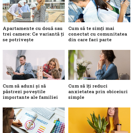
Apartamente cu două sau
Cum să te simți mai
trei camere: Ce variantă ți
conectat cu comunitatea
se potrivește
din care faci parte
Cum să aduni și să
Cum să îți reduci
păstrezi poveștile
anxietatea prin obiceiuri
importante ale familiei
simple