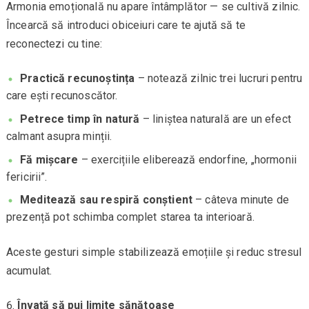
Armonia emoțională nu apare întâmplător — se cultivă zilnic.
Încearcă să introduci obiceiuri care te ajută să te
reconectezi cu tine:
Practică recunoștința
– notează zilnic trei lucruri pentru
care ești recunoscător.
Petrece timp în natură
– liniștea naturală are un efect
calmant asupra minții.
Fă mișcare
– exercițiile eliberează endorfine, „hormonii
fericirii”.
Meditează sau respiră conștient
– câteva minute de
prezență pot schimba complet starea ta interioară.
Aceste gesturi simple stabilizează emoțiile și reduc stresul
acumulat.
Învață să pui limite sănătoase