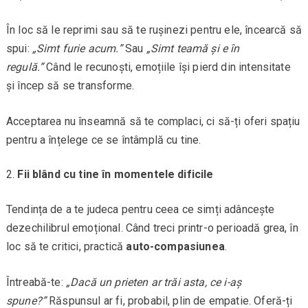
În loc să le reprimi sau să te rușinezi pentru ele, încearcă să
spui:
„Simt furie acum.”
Sau
„Simt teamă și e în
regulă.”
Când le recunoști, emoțiile își pierd din intensitate
și încep să se transforme.
Acceptarea nu înseamnă să te complaci, ci să-ți oferi spațiu
pentru a înțelege ce se întâmplă cu tine.
Fii blând cu tine în momentele dificile
Tendința de a te judeca pentru ceea ce simți adâncește
dezechilibrul emoțional. Când treci printr-o perioadă grea, în
loc să te critici, practică
auto-compasiunea
.
Întreabă-te:
„Dacă un prieten ar trăi asta, ce i-aș
spune?”
Răspunsul ar fi, probabil, plin de empatie. Oferă-ți