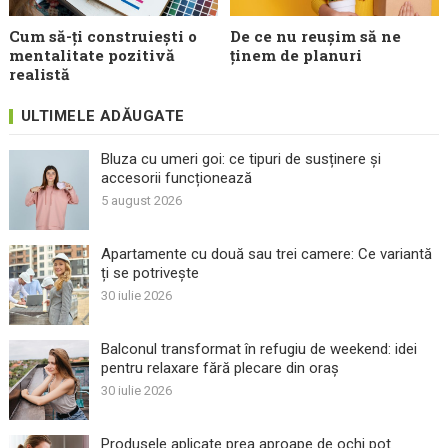
Cum să-ți construiești o
De ce nu reușim să ne
mentalitate pozitivă
ținem de planuri
realistă
ULTIMELE ADĂUGATE
Bluza cu umeri goi: ce tipuri de susținere și
accesorii funcționează
5 august 2026
Apartamente cu două sau trei camere: Ce variantă
ți se potrivește
30 iulie 2026
Balconul transformat în refugiu de weekend: idei
pentru relaxare fără plecare din oraș
30 iulie 2026
Produsele aplicate prea aproape de ochi pot