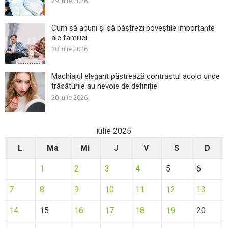
29 iulie 2026
Cum să aduni și să păstrezi poveștile importante
ale familiei
28 iulie 2026
Machiajul elegant păstrează contrastul acolo unde
trăsăturile au nevoie de definiție
20 iulie 2026
iulie 2025
L
Ma
Mi
J
V
S
D
1
2
3
4
5
6
7
8
9
10
11
12
13
14
15
16
17
18
19
20