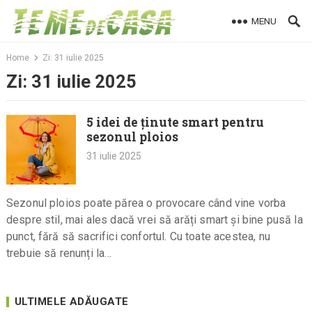
Skip
MENU
to
content
Home
Zi:
31 iulie 2025
Zi:
31 iulie 2025
5 idei de ținute smart pentru
sezonul ploios
31 iulie 2025
Sezonul ploios poate părea o provocare când vine vorba
despre stil, mai ales dacă vrei să arăți smart și bine pusă la
punct, fără să sacrifici confortul. Cu toate acestea, nu
trebuie să renunți la…
ULTIMELE ADĂUGATE