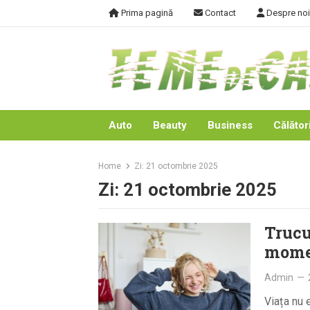
Skip
Prima pagină
Contact
Despre noi
to
content
Auto
Beauty
Business
Călători
Home
Zi:
21 octombrie 2025
Zi:
21 octombrie 2025
Trucu
momen
Admin
—
Viața nu 