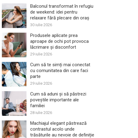
Balconul transformat în refugiu
de weekend: idei pentru
relaxare fără plecare din oraș
30 iulie 2026
Produsele aplicate prea
aproape de ochi pot provoca
lăcrimare și disconfort
29 iulie 2026
Cum să te simți mai conectat
cu comunitatea din care faci
parte
29 iulie 2026
Cum să aduni și să păstrezi
poveștile importante ale
familiei
28 iulie 2026
Machiajul elegant păstrează
contrastul acolo unde
trăsăturile au nevoie de definiție