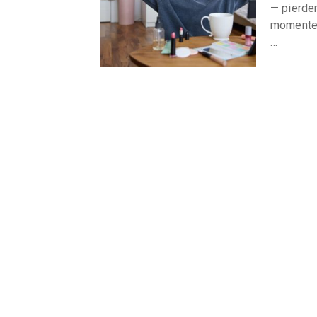
— pierder
momente î
…