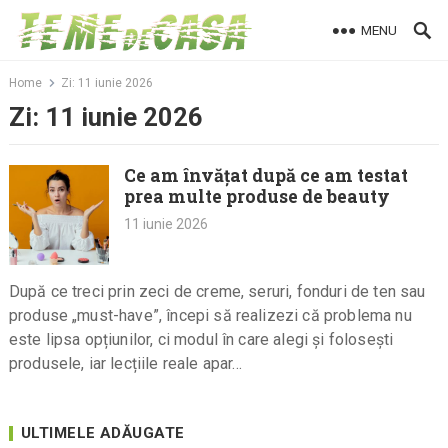
Skip
MENU
to
content
Home
Zi:
11 iunie 2026
Zi:
11 iunie 2026
Ce am învățat după ce am testat
prea multe produse de beauty
11 iunie 2026
După ce treci prin zeci de creme, seruri, fonduri de ten sau
produse „must-have”, începi să realizezi că problema nu
este lipsa opțiunilor, ci modul în care alegi și folosești
produsele, iar lecțiile reale apar…
ULTIMELE ADĂUGATE