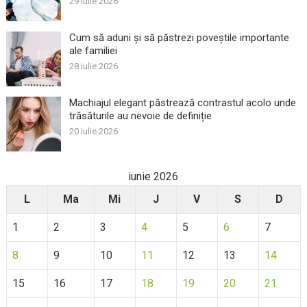
29 iulie 2026
Cum să aduni și să păstrezi poveștile importante
ale familiei
28 iulie 2026
Machiajul elegant păstrează contrastul acolo unde
trăsăturile au nevoie de definiție
20 iulie 2026
iunie 2026
L
Ma
Mi
J
V
S
D
1
2
3
4
5
6
7
8
9
10
11
12
13
14
15
16
17
18
19
20
21