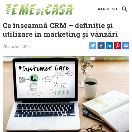
Skip
MENU
to
content
Ce înseamnă CRM – definiție și
utilizare în marketing și vânzări
28 aprilie 2025