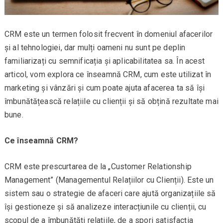
CRM este un termen folosit frecvent în domeniul afacerilor
și al tehnologiei, dar mulți oameni nu sunt pe deplin
familiarizați cu semnificația și aplicabilitatea sa. În acest
articol, vom explora ce înseamnă CRM, cum este utilizat în
marketing și vânzări și cum poate ajuta afacerea ta să își
îmbunătățească relațiile cu clienții și să obțină rezultate mai
bune.
Ce înseamnă CRM?
CRM este prescurtarea de la „Customer Relationship
Management” (Managementul Relațiilor cu Clienții). Este un
sistem sau o strategie de afaceri care ajută organizațiile să
își gestioneze și să analizeze interacțiunile cu clienții, cu
scopul de a îmbunătăți relațiile, de a spori satisfacția