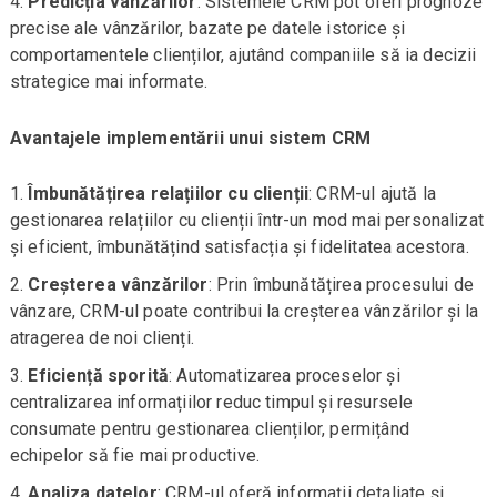
Predicția vânzărilor
: Sistemele CRM pot oferi prognoze
precise ale vânzărilor, bazate pe datele istorice și
comportamentele clienților, ajutând companiile să ia decizii
strategice mai informate.
Avantajele implementării unui sistem CRM
Îmbunătățirea relațiilor cu clienții
: CRM-ul ajută la
gestionarea relațiilor cu clienții într-un mod mai personalizat
și eficient, îmbunătățind satisfacția și fidelitatea acestora.
Creșterea vânzărilor
: Prin îmbunătățirea procesului de
vânzare, CRM-ul poate contribui la creșterea vânzărilor și la
atragerea de noi clienți.
Eficiență sporită
: Automatizarea proceselor și
centralizarea informațiilor reduc timpul și resursele
consumate pentru gestionarea clienților, permițând
echipelor să fie mai productive.
Analiza datelor
: CRM-ul oferă informații detaliate și