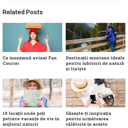
Related Posts
Ce înseamnă avizat Fan
Destinații montane ideale
Courier
pentru iubitorii de natură
și liniște
10 locații unde poți
Găsește-ți inspirația
petrece vacanțe de vis în
pentru următoarea
mijlocul naturii
călătorie în aceste