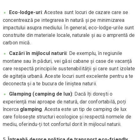
Eco-lodge-uri
: Acestea sunt locuri de cazare care se
concentrează pe integrarea în natură și pe minimizarea
impactului asupra mediului. În general, eco-lodge-urile sunt
construite din materiale locale, naturale și au o amprentă de
carbon mică.
Cazări în mijlocul naturii
: De exemplu, în regiunile
montane sau în păduri, vei găsi cabane și case de vacanță
care respectă principiile sustenabilității și care sunt izolate
de agitația urbană. Aceste locuri sunt excelente pentru a te
deconecta și a te bucura de liniștea naturii.
Glamping (camping de lux)
: Dacă îți dorești o
experiență mai aproape de natură, dar confortabilă, poți
încerca
glamping
. Acesta este un tip de camping de lux
care folosește structuri ecologice și respectă normele de
mediu, oferindu-ți tot confortul dorit în mijlocul naturii.
Întreabă despre politica de transport eco-friendly