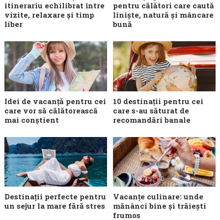
itinerariu echilibrat între
pentru călători care caută
vizite, relaxare și timp
liniște, natură și mâncare
liber
bună
Idei de vacanță pentru cei
10 destinații pentru cei
care vor să călătorească
care s-au săturat de
mai conștient
recomandări banale
Destinații perfecte pentru
Vacanțe culinare: unde
un sejur la mare fără stres
mănânci bine și trăiești
frumos