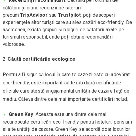
Recenzii și recomandări
: Căutând pe forumuri de
călătorii și citind recenzii pe site-uri
precum
TripAdvisor
sau
Trustpilot
, poți descoperi
experiențele altor turiști care au ales cazări eco-friendly. De
asemenea, există grupuri și bloguri de călătorii axate pe
turismul responsabil, unde poți obține recomandări
valoroase.
Căută certificările ecologice
Pentru a fi sigur că locul în care te cazezi este cu adevărat
eco-friendly, este important să te uiți după certificările
oficiale care atestă angajamentul unității de cazare față de
mediu. Câteva dintre cele mai importante certificări includ:
Green Key
: Aceasta este una dintre cele mai
recunoscute certificări eco-friendly pentru hoteluri, pensiuni
și alte unități de cazare. Green Key se acordă doar locurilor