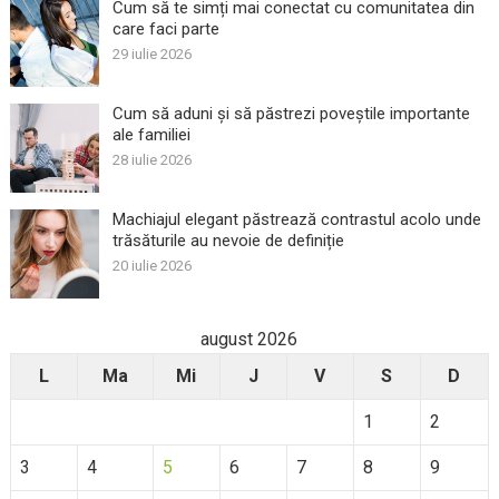
Cum să te simți mai conectat cu comunitatea din
care faci parte
29 iulie 2026
Cum să aduni și să păstrezi poveștile importante
ale familiei
28 iulie 2026
Machiajul elegant păstrează contrastul acolo unde
trăsăturile au nevoie de definiție
20 iulie 2026
august 2026
L
Ma
Mi
J
V
S
D
1
2
3
4
5
6
7
8
9