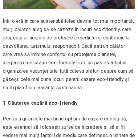
Într-o eră în care sustenabilitatea devine tot mai importantă,
mulți călători aleg să se cazeze în locuri eco-friendly, care
respectă principiile de protejare a mediului și contribuie la
dezvoltarea turismului responsabil. Dacă ești un călător
care vrea să îmbine confortul cu protejarea planetei,
alegerea unei cazări eco-friendly este un pas esențial în
organizarea vacanței tale. Iată câteva sfaturi despre cum să
găsești cele mai bune locuri pentru cazare eco-friendly și
să îți planifici o vacanță sustenabilă.
Căutarea cazării eco-friendly
Pentru a găsi cele mai bune opțiuni de cazare ecologică,
este esențial să folosești surse de încredere și să ai în
vedere mai mulți factori de mediu care definesc o unitate de